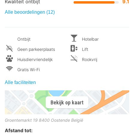
Kwaliteit ontbijt
9.1
Alle beoordelingen (12)
Ontbijt
Hotelbar
Geen parkeerplaats
Lift
Huisdiervriendelijk
Rookvrij
Gratis Wi-Fi
Alle faciliteiten
Bekijk op kaart
Groentemarkt 19
8400
Oostende
België
Afstand tot: