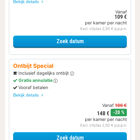
Bekijk details
Vanaf
109 €
per kamer per nacht
Excl. citytax 2,50 € p.p.p.n.
voor Trendy Kamer
Zoek datum
Ontbijt Special
Inclusief dagelijks ontbijt
Gratis annulatie
Vooraf betalen
Bekijk details
Vanaf
186 €
korting
-20 %
148 €
per kamer per nacht
Excl. citytax 2,50 € p.p.p.n.
voor Ontbijt Special
Zoek datum