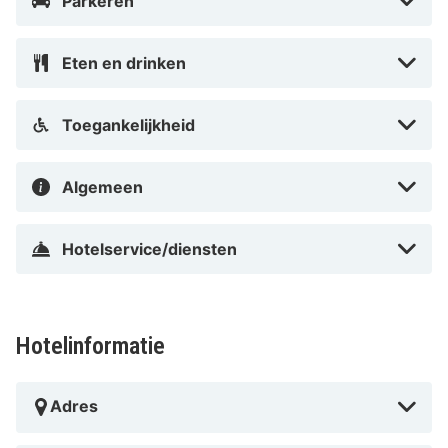
Parkeren
Restaurant Hotel le Parisien
Hoewel Hotel le Parisien geen eigen restaurant heeft,
Eten en drinken
zijn er tal van eetgelegenheden in de buurt. Geniet van
lokale specialiteiten in wijken zoals het Casino-Kursaal
Toegankelijkheid
en de Visserskaai. Geniet van een drankje in de
gezellige loungebar van het hotel.
Algemeen
Tips van HotelSpecials
Dit is waarom je voor Hotel le Parisien zou moeten
Hotelservice/diensten
kiezen:
Uitstekende locatie dicht bij het strand
Huisdiervriendelijk
Hotelinformatie
Vriendelijke en behulpzame medewerkers
Stijlvol ingerichte kamers
Perfect voor een romantisch uitje
Adres
Waarom onze HotelSpecialist Hotel le