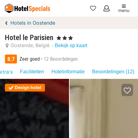
menu
Mijn
Hotels in Oostende
favorieten
Hotel le Parisien
, 3 Sterren
Oostende
België
- Bekijk op kaart
8.7
Zeer goed
12 Beoordelingen
xtra's
Faciliteiten
Hotelinformatie
Beoordelingen (12)
Design hotel