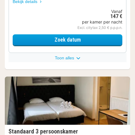
Bekijk details
Vanaf
147 €
per kamer per nacht
Excl. citytax 2,50 € p.p.p.n.
voor Trendy Kamer
Zoek datum
Toon alles
Standaard 3 persoonskamer