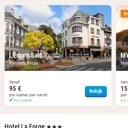
I
L'Esprit Sain
MY
Malmedy, België
Mal
Vanaf
Van
95 €
15
L'Esprit Sai
Bekijk
per kamer per nacht
per
incl. citytax
Excl.
Hotel La Forge
, 3 Sterren