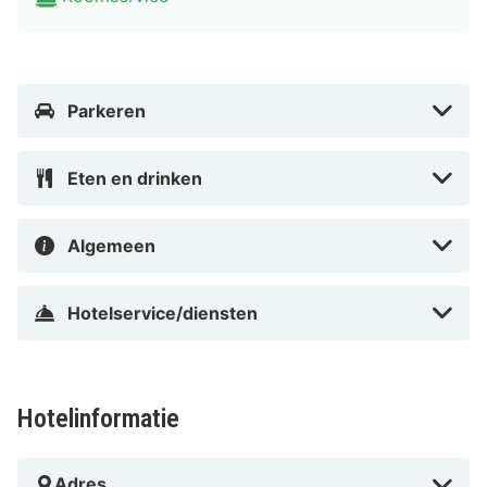
Enkele van de voorzieningen zijn een snelle
incheckservice, een snelle uitcheckservice en een
stomerij/wasserijservice. Een shuttleservice van/naar
de luchthaven is 24 uur per dag tegen betaling
Parkeren
beschikbaar en ter plaatse heb je een gratis
valetparkeerservice.
Eten en drinken
Doe of je thuis bent in één van de 12 kamers. Dankzij
gratis wifi blijf je online, terwijl de tv met kabelzenders
Algemeen
zorgt voor het kijkplezier. Badkamers hebben een
douche en haardrogers.
Hotelservice/diensten
Afstanden worden weergegeven tot op 0,1 mijl en
kilometer. Malmedy Massacre Memorial - 0,3 km
Malmundarium - 0,3 km Natuurpark Hoge Venen-Eifel -
Hotelinformatie
3,8 km Baugnez 44 Historical Centre - 4,9 km Abbaye
de Stavelot - 7,9 km Meer van Robertville - 8,2 km
Adres