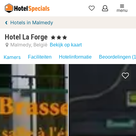
menu
Mijn
Hotels in Malmedy
favorieten
Hotel La Forge
, 3 Sterren
Malmedy
België
Bekijk op kaart
Kamers
Faciliteiten
Hotelinformatie
Beoordelingen (1