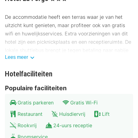
De accommodatie heeft een terras waar je van het
uitzicht kunt genieten, maar profiteer ook van gratis
wifi en huwelijksservices. Extra voorzieningen van dit
hotel zijn een picknickplaats en een receptieruimte. De
lokale shuttlebus brengt je tegen betaling naar nabije
Lees meer
bezienswaardigheden.
Bij Aux Delices d'Alice, een restaurant gespecialiseerd
Hotelfaciliteiten
in Belgische gerechten, wordt lunch en diner
Populaire faciliteiten
geserveerd. Je kunt ook dineren in de koffiebar/het
café of gebruikmaken van de roomservice (beperkte
Gratis parkeren
Gratis Wi-Fi
tijden). Bestel je favoriete drankje in een bar/lounge.
Dagelijks kun je tegen betaling genieten van een lekker
Restaurant
Huisdiervrij
Lift
ontbijtbuffet, dat geserveerd wordt van 07.30 uur tot
Rookvrij
24-uurs receptie
10.00 uur.
Roomservice