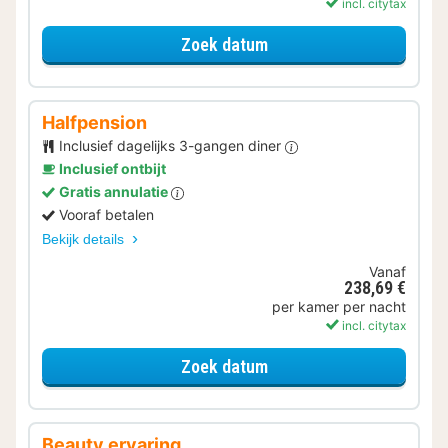
incl. citytax
voor Standaard Kamer
Zoek datum
Halfpension
Inclusief dagelijks 3-gangen diner
Inclusief ontbijt
Gratis annulatie
Vooraf betalen
Bekijk details
Vanaf
238,69 €
per kamer per nacht
incl. citytax
voor Halfpension
Zoek datum
Beauty ervaring