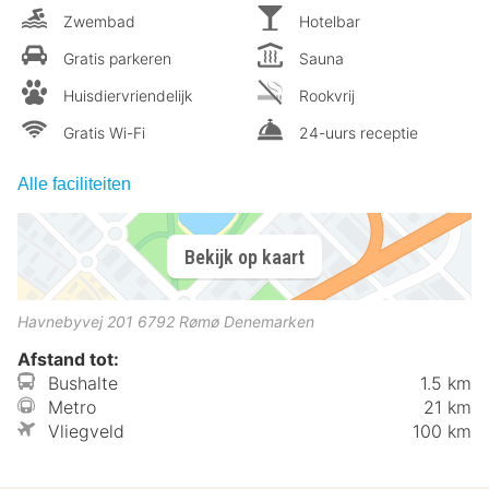
Zwembad
Hotelbar
Gratis parkeren
Sauna
Huisdiervriendelijk
Rookvrij
Gratis Wi-Fi
24-uurs receptie
Alle faciliteiten
Bekijk op kaart
Havnebyvej 201
6792
Rømø
Denemarken
Afstand tot:
Bushalte
1.5 km
Metro
21 km
Vliegveld
100 km