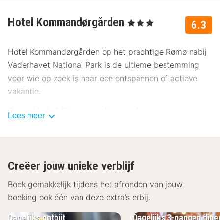
Hotel Kommandørgården
, 3 Sterren
6.3
Hotel Kommandørgården op het prachtige Rømø nabij
Vaderhavet National Park is de ultieme bestemming
voor wie op zoek is naar een ontspannen of actieve
vakantie.
Over Hotel Kommandørgarden
Lees meer
Hotel Kommandørgården beschikt over verschillende
kamercategorieën, appartementen en vakantiehuizen.
Hier kun je jezelf verheugen op een scala aan
Creëer jouw unieke verblijf
recreatieve activiteiten. Ontspan in het
wellnesscentrum met binnen- en buitenzwembaden,
Boek gemakkelijk tijdens het afronden van jouw
bezoek de paarden in het IJslandse centrum van de
boeking ook één van deze extra’s erbij.
stad of geniet van een koud drankje aan de bar.
Dagelijks ontbijt
Dagelijks 3-gangen dine