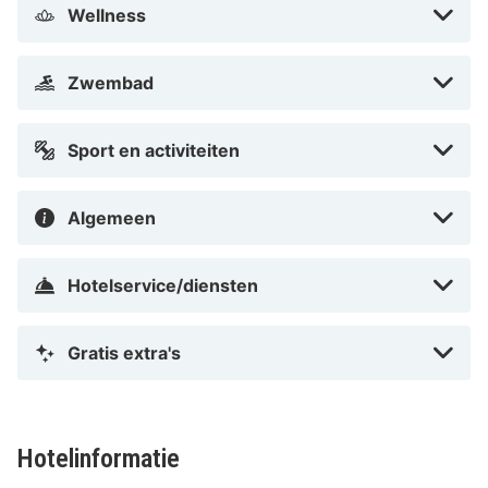
Wellness
eiland, en het hotel biedt tegen een toeslag
rondleidingen en andere activiteiten aan. je kunt kiezen
tussen paardrijden, watersporten of uitstapjes naar het
Zwembad
nationale park.
Sport en activiteiten
Algemeen
Hotelservice/diensten
Gratis extra's
Hotelinformatie