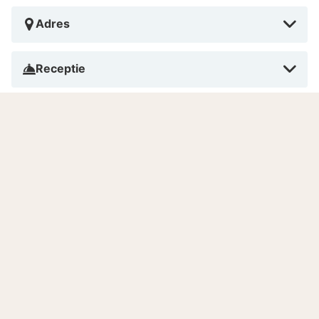
Adres
Receptie
Ontbijt
Diner
Huisdieren
Roken
Betalen in dit hotel