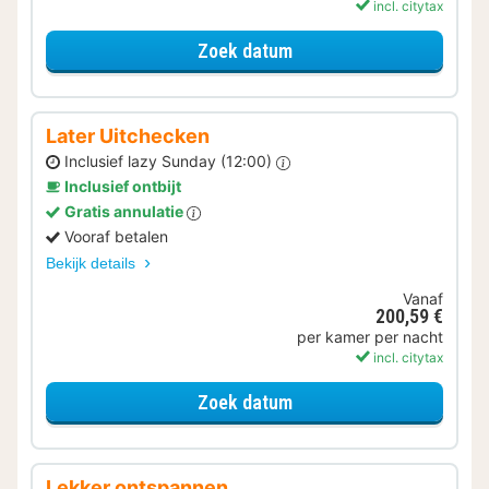
incl. citytax
voor Verblijf & Diner
Zoek datum
Later Uitchecken
Inclusief lazy Sunday (12:00)
Inclusief ontbijt
Gratis annulatie
Vooraf betalen
Bekijk details
Vanaf
200,59 €
per kamer per nacht
incl. citytax
voor Later Uitchecken
Zoek datum
Lekker ontspannen