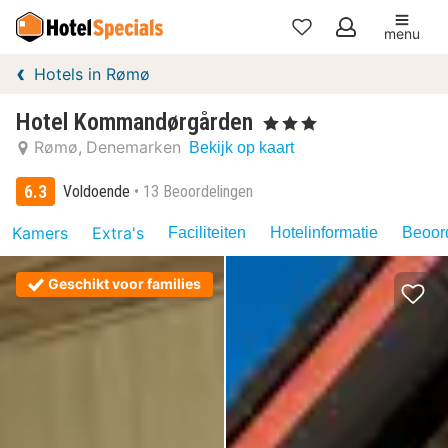
menu
Mijn
Hotels in Rømø
favorieten
Hotel Kommandørgården
, 3 Sterren
Rømø
Denemarken
Bekijk op kaart
6.3
Voldoende
13 Beoordelingen
Kamers
Extra's
Faciliteiten
Hotelinformatie
Beoord
Geschikt voor families