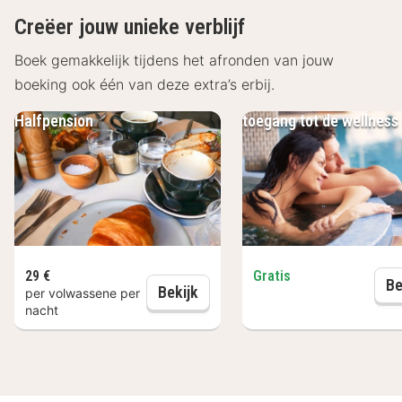
Creëer jouw unieke verblijf
Boek gemakkelijk tijdens het afronden van jouw
boeking ook één van deze extra’s erbij.
Halfpension
toegang tot de wellness
29 €
Gratis
Be
Halfpension
Bekijk
per volwassene per
nacht