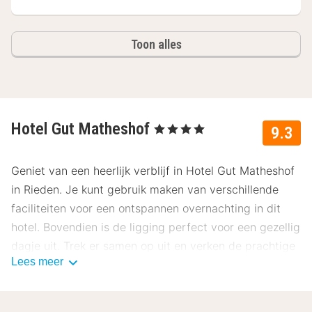
Toon alles
Hotel Gut Matheshof
, 4 Sterren
9.3
Geniet van een heerlijk verblijf in Hotel Gut Matheshof
in Rieden. Je kunt gebruik maken van verschillende
faciliteiten voor een ontspannen overnachting in dit
hotel. Bovendien is de ligging perfect voor een gezellig
dagje uit. Trek er samen op uit en verken de prachtige
Lees meer
omgeving van Rieden. Gegarandeerd een heerlijke tijd
bij Hotel Gut Matheshof.