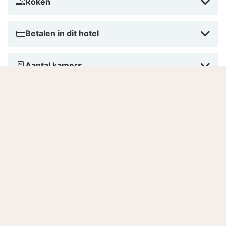
Roken
Betalen in dit hotel
Aantal kamers
Gesproken talen
9.3
Fantastisch
/10
Gebaseerd op
8 echte beoordelingen
door onze
gasten.
Locatie
9.1
Prijs-kwaliteit
9.0