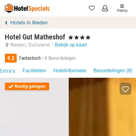
menu
Mijn
Hotels in Rieden
favorieten
Hotel Gut Matheshof
, 4 Sterren
Rieden
Duitsland
- Bekijk op kaart
9.3
Fantastisch
8 Beoordelingen
Extra's
Faciliteiten
Hotelinformatie
Beoordelingen (8)
Rustig gelegen