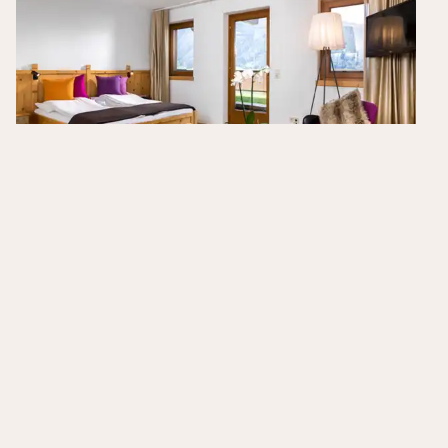
Hotel Goldried
Matrei in Osttirol
,
Oostenrijk
0.0
/10
Hotels in de buurt
Inclusief ontbijt