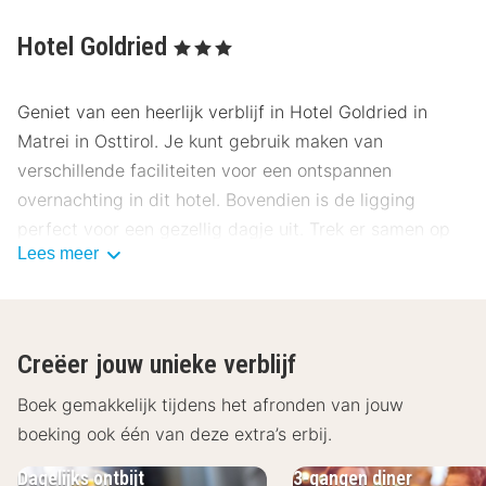
Hotel Goldried
, 3 Sterren
Geniet van een heerlijk verblijf in Hotel Goldried in
Matrei in Osttirol. Je kunt gebruik maken van
verschillende faciliteiten voor een ontspannen
overnachting in dit hotel. Bovendien is de ligging
perfect voor een gezellig dagje uit. Trek er samen op
Lees meer
uit en verken de prachtige omgeving van Matrei in
Osttirol. Gegarandeerd een heerlijke tijd bij Hotel
Goldried.
Creëer jouw unieke verblijf
Boek gemakkelijk tijdens het afronden van jouw
boeking ook één van deze extra’s erbij.
Dagelijks ontbijt
3-gangen diner