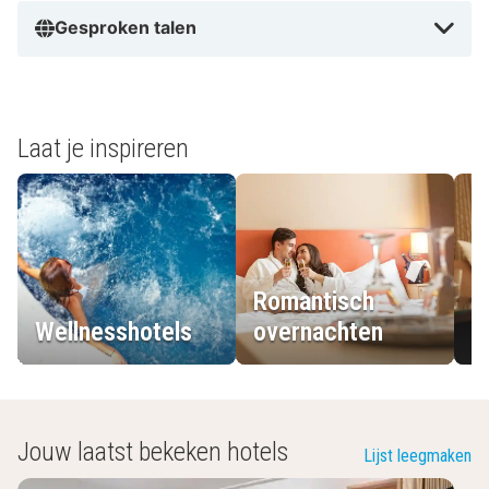
Gesproken talen
Laat je inspireren
Romantisch
Wellnesshotels
overnachten
L
Jouw laatst bekeken hotels
Lijst leegmaken