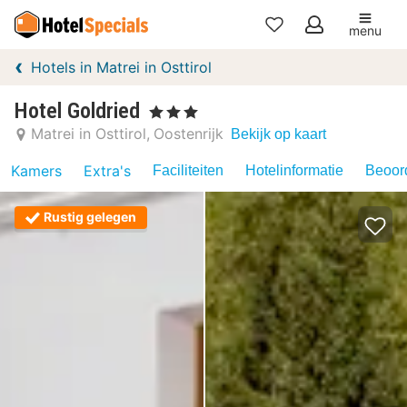
menu
Mijn
Hotels in Matrei in Osttirol
favorieten
Hotel Goldried
, 3 Sterren
Matrei in Osttirol
Oostenrijk
Bekijk op kaart
Kamers
Extra's
Faciliteiten
Hotelinformatie
Beoord
Rustig gelegen