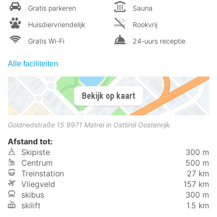
Gratis parkeren
Sauna
Huisdiervriendelijk
Rookvrij
Gratis Wi-Fi
24-uurs receptie
Alle faciliteiten
Bekijk op kaart
Goldriedstraße 15
9971
Matrei in Osttirol
Oostenrijk
Afstand tot:
Skipiste
300 m
Centrum
500 m
Treinstation
27 km
Vliegveld
157 km
skibus
300 m
skilift
1.5 km