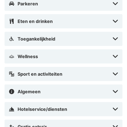
niets wordt Brugge ook ‘Het Venetië van het Noorden’
Parkeren
genoemd!
Eten en drinken
Toegankelijkheid
Wellness
Sport en activiteiten
Algemeen
Hotelservice/diensten
Gratis extra's