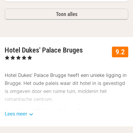
Toon alles
Hotel Dukes' Palace Bruges
9.2
, 5 Sterren
Hotel Dukes' Palace Brugge heeft een unieke ligging in
Brugge. Het oude paleis waar dit hotel in is gevestigd
is omgeven door een ruime tuin, middenin het
romantische centrum.
Over Hotel Dukes' Palace Brugge
Lees meer
Je ruime hotelkamer heeft een klassieke stijl en is
ingericht met een televisie, minibar, telefoon en een