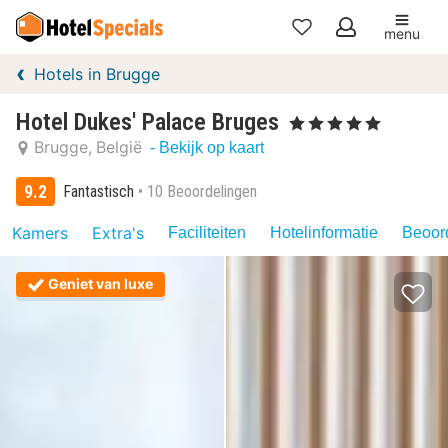
menu
Mijn
Hotels in Brugge
favorieten
Hotel Dukes' Palace Bruges
, 5 Sterren
Brugge
België
- Bekijk op kaart
9.2
Fantastisch
10 Beoordelingen
Kamers
Extra's
Faciliteiten
Hotelinformatie
Beoord
Geniet van luxe