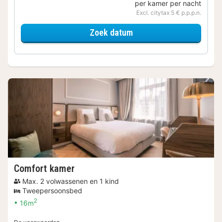
per kamer per nacht
Excl. citytax 5 € p.p.p.n.
voor Classic kamer
Zoek datum
Comfort kamer
Max. 2 volwassenen en 1 kind
Tweepersoonsbed
2
16m