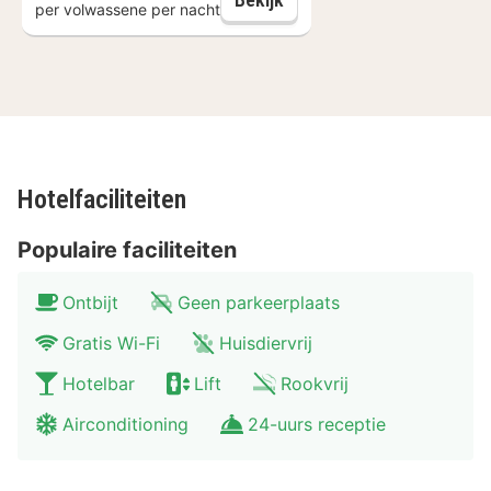
per volwassene per nacht
passie voor kwaliteit, creativiteit en gastvrijheid vormt
het hart van de vernieuwde beleving.
Hotelfaciliteiten
Populaire faciliteiten
Ontbijt
Geen parkeerplaats
Gratis Wi-Fi
Huisdiervrij
Hotelbar
Lift
Rookvrij
Airconditioning
24-uurs receptie