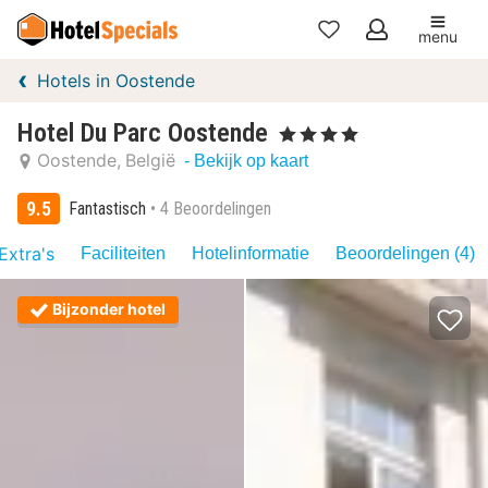
menu
Mijn
Hotels in Oostende
favorieten
Hotel Du Parc Oostende
, 4 Sterren
Oostende
België
- Bekijk op kaart
9.5
Fantastisch
4 Beoordelingen
Extra's
Faciliteiten
Hotelinformatie
Beoordelingen (4)
Bijzonder hotel