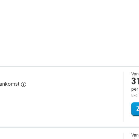
Van
3
 aankomst
per
Excl
Van