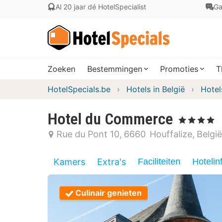
Al 20 jaar dé HotelSpecialist
Ga
Zoeken
Bestemmingen
Promoties
T
HotelSpecials.be
Hotels in België
Hotel
Hotel du Commerce
, 4 Sterren
Rue du Pont 10
6660
Houffalize
België
Kamers
Extra's
Faciliteiten
Hotelin
Culinair genieten