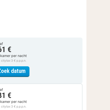
af
61 €
 kamer per nacht
. citytax 3 € p.p.p.n.
voor Budget tweepersoonskamer
Zoek datum
af
81 €
 kamer per nacht
. citytax 3 € p.p.p.n.