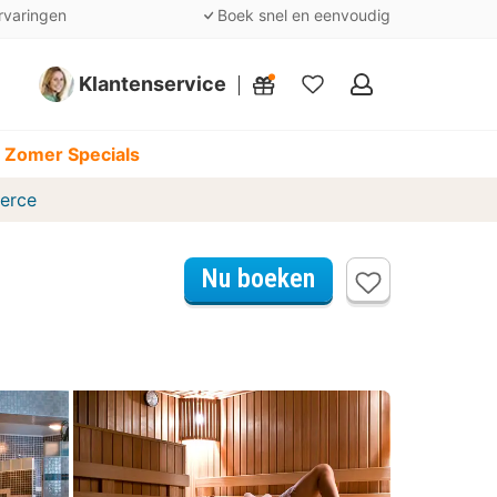
rvaringen
Boek snel en eenvoudig
Klantenservice
Mijn
favorieten
 Zomer Specials
erce
Nu boeken