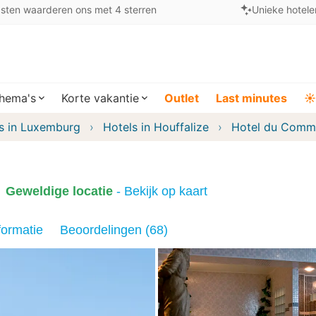
sten waarderen ons met 4 sterren
Unieke hotele
hema's
Korte vakantie
Outlet
Last minutes
☀️
s in Luxemburg
Hotels in Houffalize
Hotel du Comm
Geweldige locatie
- Bekijk op kaart
formatie
Beoordelingen (68)