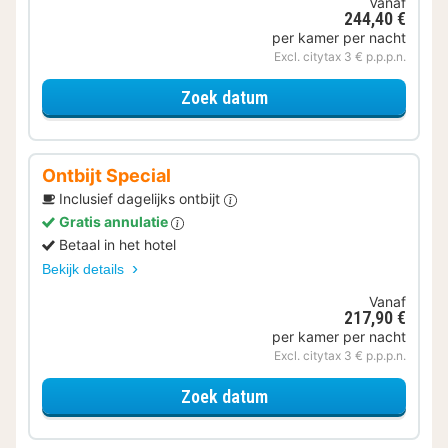
Vanaf
244,40 €
per kamer per nacht
Excl. citytax 3 € p.p.p.n.
voor Op de fiets
Zoek datum
Ontbijt Special
Inclusief dagelijks ontbijt
Gratis annulatie
Betaal in het hotel
Bekijk details
Vanaf
217,90 €
per kamer per nacht
Excl. citytax 3 € p.p.p.n.
voor Ontbijt Special
Zoek datum