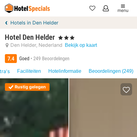
menu
Mijn
Hotels in Den Helder
favorieten
Hotel Den Helder
, 3 Sterren
Den Helder
Nederland
Bekijk op kaart
7.4
Goed
249 Beoordelingen
tra's
Faciliteiten
Hotelinformatie
Beoordelingen (249)
Rustig gelegen