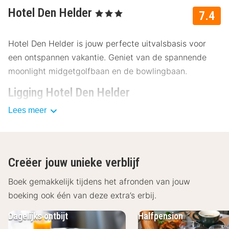
Hotel Den Helder
, 3 Sterren
7.4
Hotel Den Helder is jouw perfecte uitvalsbasis voor
een ontspannen vakantie. Geniet van de spannende
moonlight midgetgolfbaan en de bowlingbaan.
Ligging Hotel Den Helder
Lees meer
Hotel Den Helder ligt op loopafstand van het gezellige
centrum, ideaal voor een dagje shoppen of een drankje
aan de haven. Bezoek deze nabijgelegen attracties:
Strand van Den Helder - 1.2 kilometer
Creëer jouw unieke verblijf
Fort Kijkduin 1.5 kilometer
Boek gemakkelijk tijdens het afronden van jouw
Napoleonroute - 1.8 kilometer
Marinemuseum - 2 kilometer
boeking ook één van deze extra’s erbij.
Museum Kaap Skil - 3 kilometer
Dagelijks ontbijt
Halfpension
Faciliteiten Hotel Den Helder