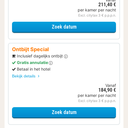
211,40 €
per kamer per nacht
Excl. citytax 3 € p.p.p.n.
voor Op de fiets
Zoek datum
Ontbijt Special
Inclusief dagelijks ontbijt
Gratis annulatie
Betaal in het hotel
Bekijk details
Vanaf
184,90 €
per kamer per nacht
Excl. citytax 3 € p.p.p.n.
voor Ontbijt Special
Zoek datum