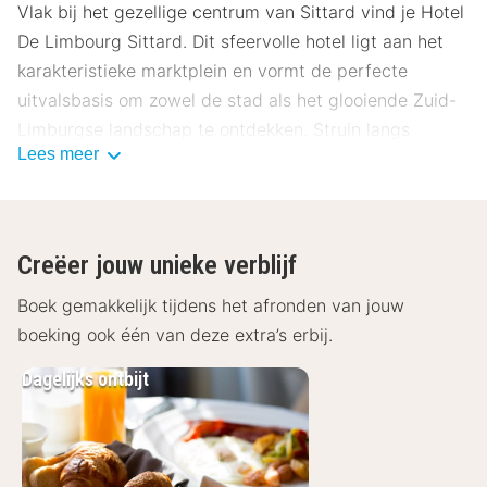
Vlak bij het gezellige centrum van Sittard vind je Hotel
De Limbourg Sittard. Dit sfeervolle hotel ligt aan het
karakteristieke marktplein en vormt de perfecte
uitvalsbasis om zowel de stad als het glooiende Zuid-
Limburgse landschap te ontdekken. Struin langs
Lees meer
boetiekjes, geniet van bourgondische restaurants of
maak een mooie wandeling in de omgeving. Onze
gasten beoordelen dit hotel gemiddeld met een 7.8.
Ligging Hotel De Limbourg Sittard
Creëer jouw unieke verblijf
Hotel De Limbourg Sittard ligt midden in het
Boek gemakkelijk tijdens het afronden van jouw
historische hart van Sittard, direct aan de levendige
boeking ook één van deze extra’s erbij.
Markt. Vanuit het hotel wandel je zo naar gezellige
Dagelijks ontbijt
terrassen, winkels en culturele bezienswaardigheden
zoals de basiliek en diverse monumentale panden. Ook
de natuur is dichtbij: binnen korte tijd sta je in het
prachtige heuvellandschap van Zuid-Limburg. Dankzij