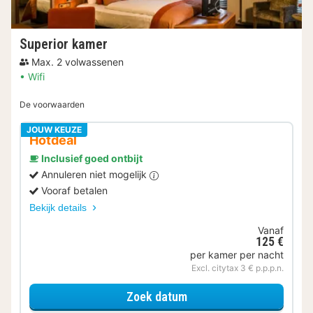
Superior kamer
Max. 2 volwassenen
Wifi
De voorwaarden
JOUW KEUZE
Hotdeal
Inclusief goed ontbijt
Annuleren niet mogelijk
Vooraf betalen
Bekijk details
Vanaf
125 €
per kamer per nacht
Excl. citytax 3 € p.p.p.n.
voor Superior kamer
Zoek datum