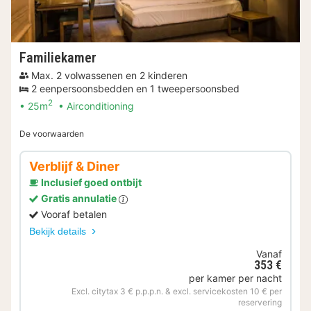
Familiekamer
Max. 2 volwassenen en 2 kinderen
2 eenpersoonsbedden en 1 tweepersoonsbed
2
25m
Airconditioning
De voorwaarden
Verblijf & Diner
Inclusief goed ontbijt
Gratis annulatie
Vooraf betalen
Bekijk details
Vanaf
353 €
per kamer per nacht
Excl. citytax 3 € p.p.p.n. & excl. servicekosten 10 € per
reservering