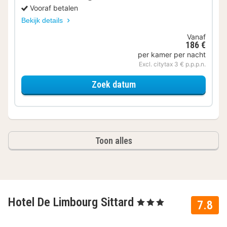
Vooraf betalen
Bekijk details
Vanaf
186 €
per kamer per nacht
Excl. citytax 3 € p.p.p.n.
voor Familiekamer
Zoek datum
Toon alles
Hotel De Limbourg Sittard
, 3 Sterren
7.8