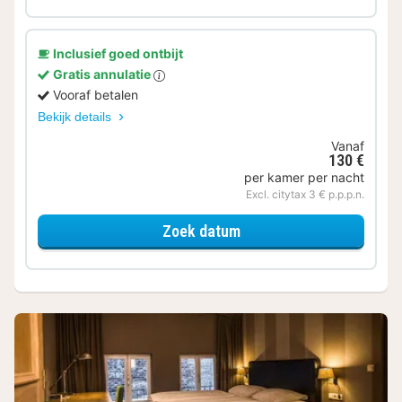
Inclusief goed ontbijt
Gratis annulatie
Vooraf betalen
Bekijk details
Vanaf
130 €
per kamer per nacht
Excl. citytax 3 € p.p.p.n.
voor Superior kamer
Zoek datum