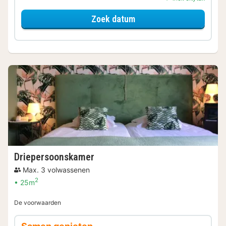
voor Tweepersoonskame
Zoek datum
Driepersoonskamer
Max. 3 volwassenen
2
25m
De voorwaarden