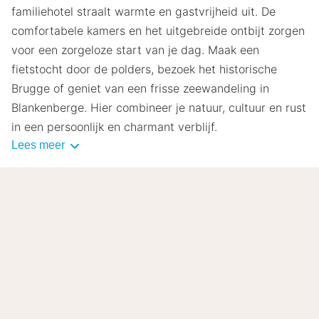
familiehotel straalt warmte en gastvrijheid uit. De
comfortabele kamers en het uitgebreide ontbijt zorgen
voor een zorgeloze start van je dag. Maak een
fietstocht door de polders, bezoek het historische
Brugge of geniet van een frisse zeewandeling in
Blankenberge. Hier combineer je natuur, cultuur en rust
in een persoonlijk en charmant verblijf.
Lees meer
8.9
Zeer goed
/10
Gebaseerd op
116 echte beoordelingen
door onze
gasten.
Locatie
8.0
Prijs-kwaliteit
8.6