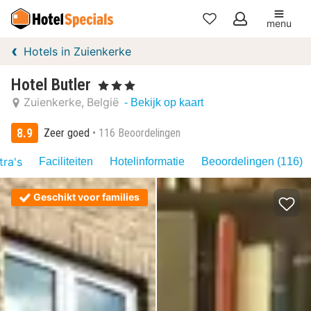
menu
Mijn
Hotels in Zuienkerke
favorieten
Hotel Butler
, 3 Sterren
Zuienkerke
België
- Bekijk op kaart
8.9
Zeer goed
116 Beoordelingen
tra's
Faciliteiten
Hotelinformatie
Beoordelingen (116)
Geschikt voor families