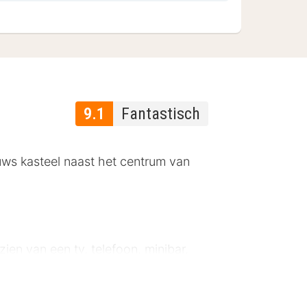
9.1
Fantastisch
uws kasteel naast het centrum van
ien van een tv, telefoon, minibar,
e kasteel uit de 13e eeuw straalt
 je zin om echt te ontspannen?