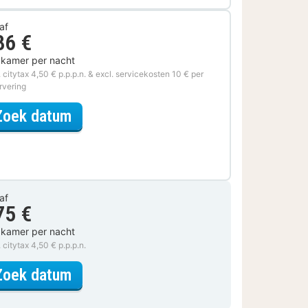
af
86 €
 kamer per nacht
. citytax 4,50 € p.p.p.n. & excl. servicekosten 10 € per
rvering
voor Geniet van de Wellness & Dine
Zoek datum
af
75 €
 kamer per nacht
. citytax 4,50 € p.p.p.n.
voor Tweepersoonskamer
Zoek datum