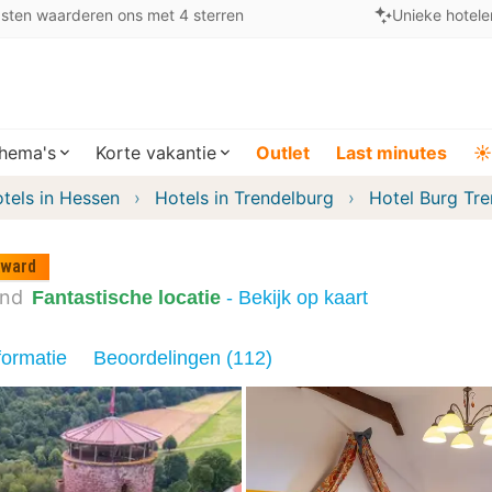
sten waarderen ons met 4 sterren
Unieke hotele
hema's
Korte vakantie
Outlet
Last minutes
☀️
tels in Hessen
Hotels in Trendelburg
Hotel Burg Tr
ward
and
Fantastische locatie
- Bekijk op kaart
formatie
Beoordelingen (112)