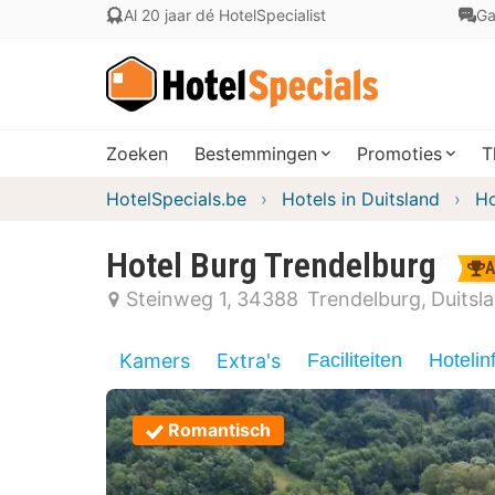
Al 20 jaar dé HotelSpecialist
Ga
Zoeken
Bestemmingen
Promoties
T
HotelSpecials.be
Hotels in Duitsland
Ho
Hotel Burg Trendelburg
A
Steinweg 1
34388
Trendelburg
Duitsl
Kamers
Extra's
Faciliteiten
Hotelin
Romantisch