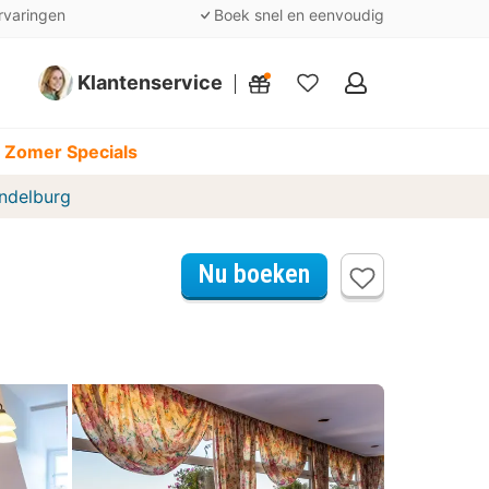
rvaringen
Boek snel en eenvoudig
Klantenservice
Mijn
favorieten
 Zomer Specials
endelburg
Nu boeken