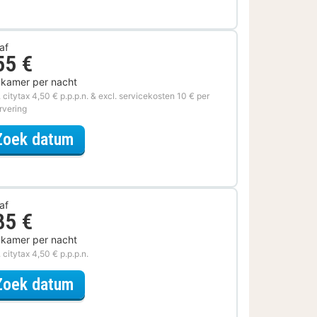
af
55 €
 kamer per nacht
. citytax 4,50 € p.p.p.n. & excl. servicekosten 10 € per
rvering
voor Geniet van de Wellness
Zoek datum
af
85 €
 kamer per nacht
. citytax 4,50 € p.p.p.n.
voor Later Uitchecken
Zoek datum