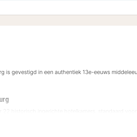
g is gevestigd in een authentiek 13e-eeuws middelee
burg
 22 historisch ingerichte hotelkamers, standaard voorz
met bad en/of douche, toilet en föhn. Het middeleeuws
 met zijn krakende vloeren en authentieke kamers. Heb