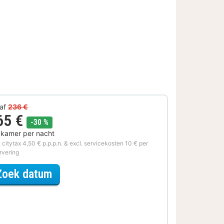
af
236 €
65 €
korting
-30 %
 kamer per nacht
. citytax 4,50 € p.p.p.n. & excl. servicekosten 10 € per
rvering
voor Samen genieten
Zoek datum