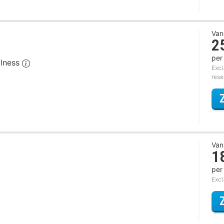
Van
2
per
llness
Excl
rese
Van
1
per
Excl