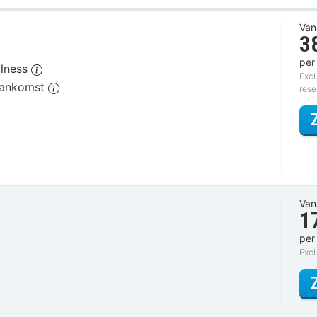
Van
3
per
llness
Excl
 aankomst
rese
Van
1
per
Excl