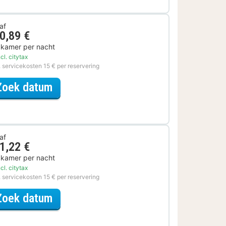
af
0,89 €
 kamer per nacht
cl. citytax
. servicekosten 15 € per reservering
voor Op de fiets
Zoek datum
af
1,22 €
 kamer per nacht
cl. citytax
. servicekosten 15 € per reservering
voor Museum & Verblijf
Zoek datum