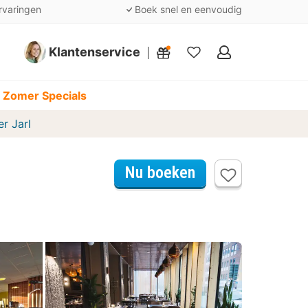
rvaringen
Boek snel en eenvoudig
Klantenservice
Mijn
favorieten
 Zomer Specials
er Jarl
Nu boeken