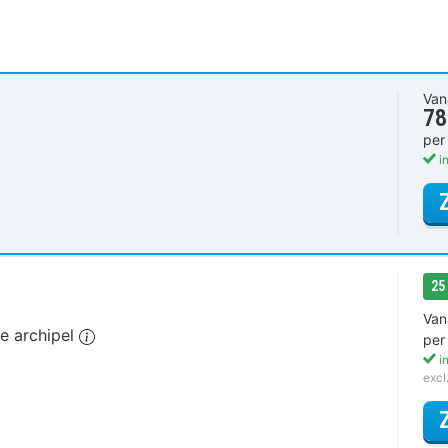
Van
78
per
in
25
Van
de archipel
per
in
excl