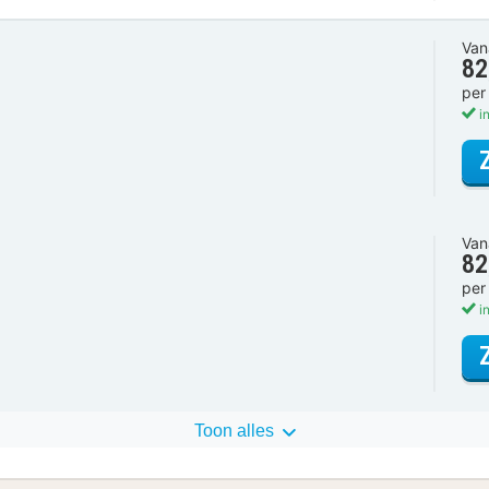
Van
82
per
in
Van
82
per
in
Toon alles