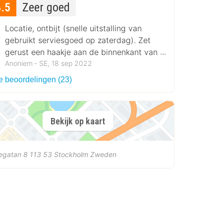
8.5
Zeer goed
Locatie, ontbijt (snelle uitstalling van
gebruikt serviesgoed op zaterdag). Zet
gerust een haakje aan de binnenkant van
de toiletdeur zodat je jezelf kunt
Anoniem ‐ SE, 18 sep 2022
ophangen.
le beoordelingen (23)
Bekijk op kaart
egatan 8
113 53
Stockholm
Zweden