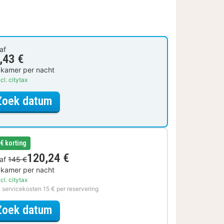
af
,43 €
 kamer per nacht
cl. citytax
voor Kleine tweepersoonskamer
Zoek datum
 € korting
120,24 €
af
145 €
 kamer per nacht
cl. citytax
. servicekosten 15 € per reservering
voor Varen & Ontdekken
Zoek datum