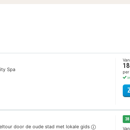
Van
18
ity Spa
per
in
38
eltour door de oude stad met lokale gids
Van