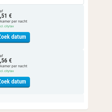
af
,51 €
 kamer per nacht
cl. citytax
voor Kleine tweepersoonskamer
Zoek datum
af
,56 €
 kamer per nacht
cl. citytax
voor Kleine tweepersoonskamer
Zoek datum