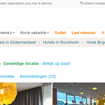
sten waarderen ons met 4 sterren
Unieke hotele
hema's
Korte vakantie
Outlet
Last minutes
☀️
els in Södermanland
Hotels in Stockholm
Hotel Birg
n
Geweldige locatie
- Bekijk op kaart
formatie
Beoordelingen (23)