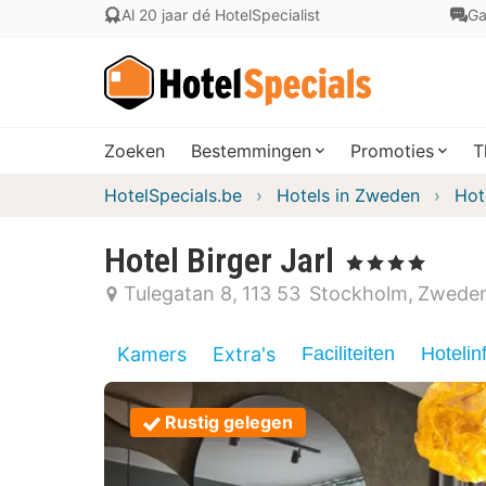
Al 20 jaar dé HotelSpecialist
Ga
Zoeken
Bestemmingen
Promoties
T
HotelSpecials.be
Hotels in Zweden
Hot
Hotel Birger Jarl
, 4 Sterren
Tulegatan 8
113 53
Stockholm
Zwede
Kamers
Extra's
Faciliteiten
Hotelin
Rustig gelegen