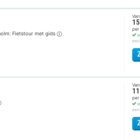
Van
15
per
holm: Fietstour met gids
in
excl
Van
11
per
in
excl