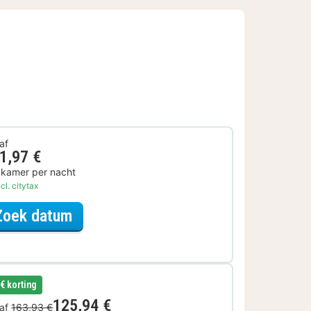
af
1,97 €
 kamer per nacht
cl. citytax
voor Wellness Uitje
Zoek datum
 € korting
125,94 €
af
163,93 €