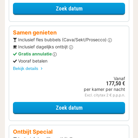
voor Geniet van de Welln
Zoek datum
Samen genieten
Inclusief fles bubbels (Cava/Sekt/Prosecco)
Inclusief dagelijks ontbijt
Gratis annulatie
Vooraf betalen
Bekijk details
Vanaf
177,50 €
per kamer per nacht
Excl. citytax 2 € p.p.p.n.
voor Samen genieten
Zoek datum
Ontbijt Special