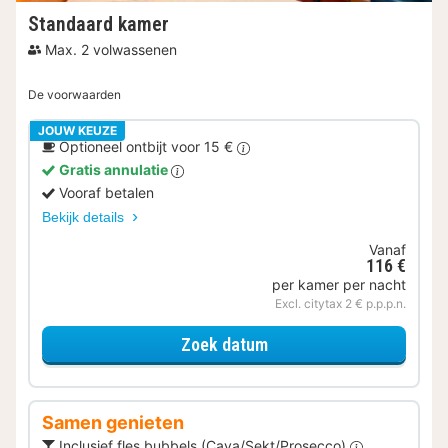
Standaard kamer
Max. 2 volwassenen
De voorwaarden
JOUW KEUZE
Optioneel ontbijt voor 15 €
Gratis annulatie
Vooraf betalen
Bekijk details
Vanaf
116 €
per kamer per nacht
Excl. citytax 2 € p.p.p.n.
voor Standaard kamer
Zoek datum
Samen genieten
Inclusief fles bubbels (Cava/Sekt/Prosecco)