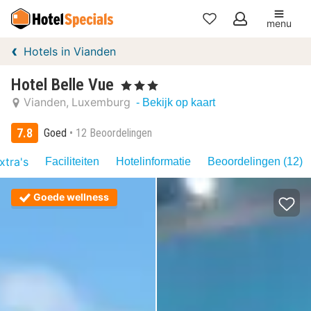
menu
Mijn
Hotels in Vianden
favorieten
Hotel Belle Vue
, 3 Sterren
Vianden
Luxemburg
- Bekijk op kaart
7.8
Goed
12 Beoordelingen
xtra's
Faciliteiten
Hotelinformatie
Beoordelingen (12)
Goede wellness