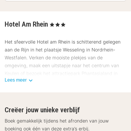
Hotel Am Rhein
, 3 Sterren
Het sfeervolle Hotel am Rhein is schitterend gelegen
aan de Rijn in het plaatsje Wesseling in Nordrhein-
Westfalen. Verken de mooiste plekjes van de
omgeving, maak een uitstapje naar het centrum van
Keulen of bezoek het attractiepark Phantasialand in
Lees meer
Brühl.
Hotel am Rhein beschikt over 68 kamers die standaard
voorzien zijn van een televisie, telefoon en een
Creëer jouw unieke verblijf
badkamer met een douche, toilet en föhn. Begin de
dag goed met een uitgebreid ontbijt in de ontbijtruimte
Boek gemakkelijk tijdens het afronden van jouw
van het hotel. Bent u op zoek naar een adresje om te
boeking ook één van deze extra’s erbij.