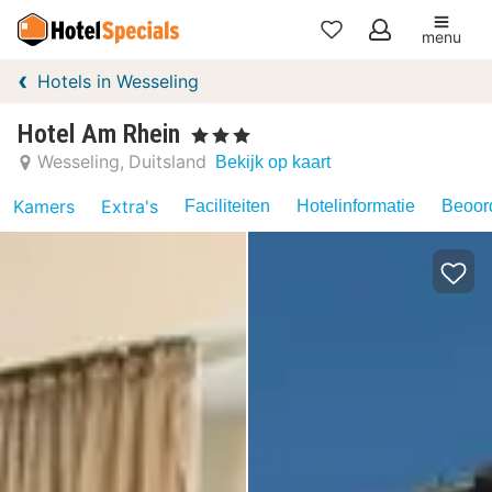
menu
Mijn
Hotels in Wesseling
favorieten
Hotel Am Rhein
, 3 Sterren
Wesseling
Duitsland
Bekijk op kaart
Kamers
Extra's
Faciliteiten
Hotelinformatie
Beoord