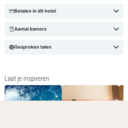
Betalen in dit hotel
Aantal kamers
Gesproken talen
Laat je inspireren
Romantisch
Wellnesshotels
overnachten
L