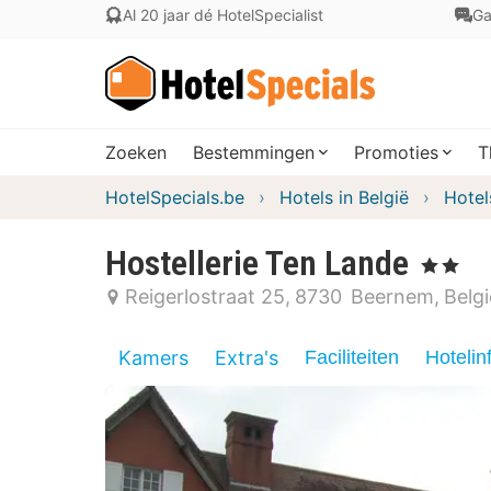
Al 20 jaar dé HotelSpecialist
Ga
Zoeken
Bestemmingen
Promoties
T
HotelSpecials.be
Hotels in België
Hotel
Hostellerie Ten Lande
, 2 Sterren
Reigerlostraat 25
8730
Beernem
Belgi
Kamers
Extra's
Faciliteiten
Hotelin