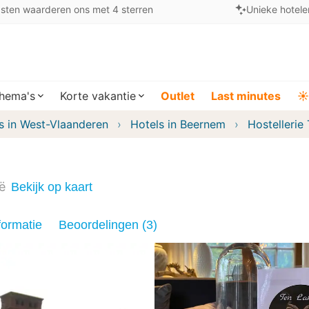
sten waarderen ons met 4 sterren
Unieke hotele
hema's
Korte vakantie
Outlet
Last minutes
☀️
s in West-Vlaanderen
Hotels in Beernem
Hostellerie
ë
Bekijk op kaart
formatie
Beoordelingen (3)