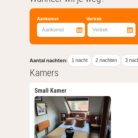
Aankomst
Vertrek
Aankomst
Vertrek
Aantal nachten:
1 nacht
2 nachten
3 nac
Kamers
Small Kamer