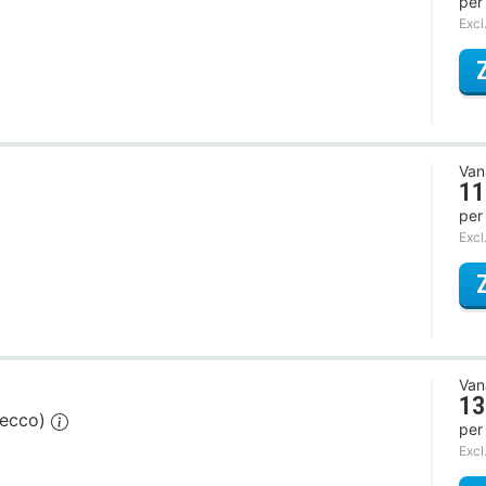
per
Excl
Van
11
per
Excl
Van
13
secco)
per
Excl