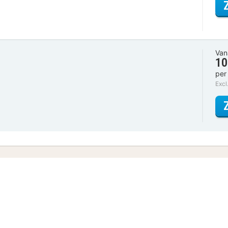
Van
10
per
Excl