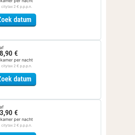
 kamer per nacht
. citytax 2 € p.p.p.n.
voor Met parkeerplek
Zoek datum
af
8,90 €
 kamer per nacht
. citytax 2 € p.p.p.n.
voor Later Uitchecken
Zoek datum
af
3,90 €
 kamer per nacht
. citytax 2 € p.p.p.n.