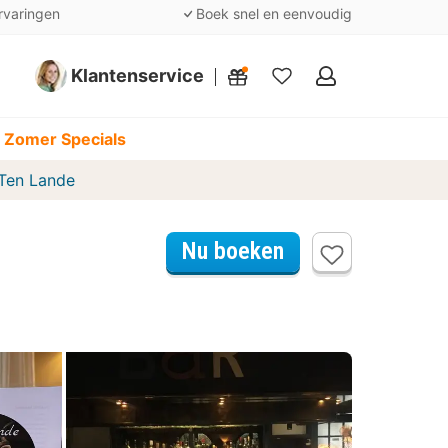
rvaringen
Boek snel en eenvoudig
Klantenservice
Mijn
favorieten
 Zomer Specials
 Ten Lande
Nu boeken