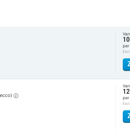
Van
10
per
Excl
Van
12
secco)
per
Excl