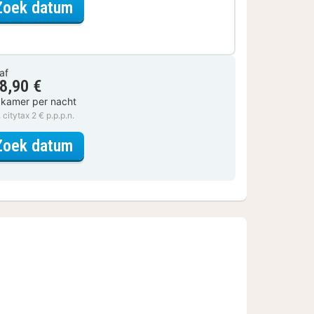
voor Samen genieten
Zoek datum
af
8,90 €
 kamer per nacht
. citytax 2 € p.p.p.n.
voor Standaard Kamer
Zoek datum