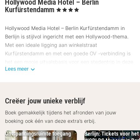
Hollywood Media Hotel – Berlin
Kurfürstendamm
, 4 Sterren
Hollywood Media Hotel – Berlin Kurfürstendamm in
Berlijn is stijlvol ingericht met een Hollywood-thema.
Met een ideale ligging aan winkelstraat
Kurfürstendamm en met een goede OV -verbinding is
het een mooie uitvalsbasis voor een stedentrip in deze
Lees meer
historische stad!
De kamers van Hollywood Media Hotel – Berlin
Kurfürstendamm zijn voorzien van een televisie, radio,
Creëer jouw unieke verblijf
minibar, koffie- en theefaciliteiten en gratis Wi-Fi. In de
badkamer tref je een bad en/of douche, toilet en een
Boek gemakkelijk tijdens het afronden van jouw
föhn aan. In de ochtend ben je welkom in de eetzaal
boeking ook één van deze extra’s erbij.
voor een rijk ontbijtbuffet, zo begin je je dag
Ontspanningsruimte toegang
Berlijn: Tickets voor he
gegarandeerd goed! Bezoek ook het restaurant ‘Bel Air’,