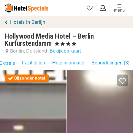
menu
Mijn
Hotels in Berlijn
favorieten
Hollywood Media Hotel – Berlin
Kurfürstendamm
, 4 Sterren
Berlijn
Duitsland
Bekijk op kaart
Extra's
Faciliteiten
Hotelinformatie
Beoordelingen (3)
Bijzonder hotel