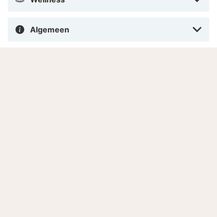
Algemeen
Hotelservice/diensten
Hotelinformatie
Adres
Receptie
Ontbijt