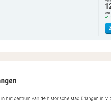
Van
1
per
in
langen
t in het centrum van de historische stad Erlangen in 