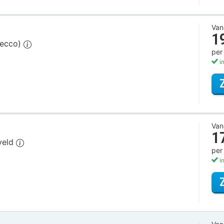
Van
1
secco)
per
in
Van
1
gveld
per
in