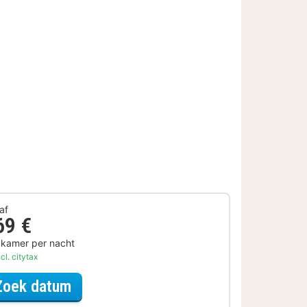
af
69 €
 kamer per nacht
cl. citytax
voor Eerder Inchecken
Zoek datum