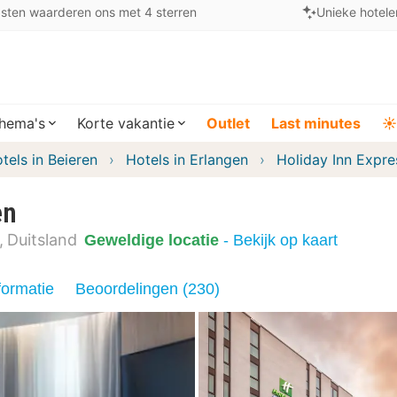
sten waarderen ons met 4 sterren
Unieke hotele
hema's
Korte vakantie
Outlet
Last minutes
☀️
tels in Beieren
Hotels in Erlangen
Holiday Inn Expre
en
Duitsland
Geweldige locatie
- Bekijk op kaart
formatie
Beoordelingen (230)