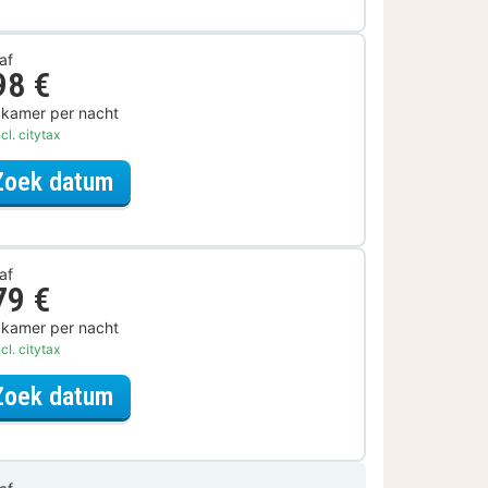
af
98 €
 kamer per nacht
cl. citytax
voor Samen genieten
Zoek datum
af
79 €
 kamer per nacht
cl. citytax
voor De stad is van jou
Zoek datum