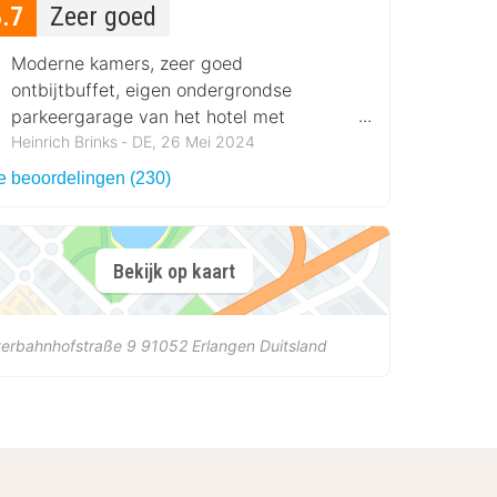
8.7
Zeer goed
Moderne kamers, zeer goed
ontbijtbuffet, eigen ondergrondse
parkeergarage van het hotel met
oplaadmogelijkheid
Heinrich Brinks ‐ DE, 26 Mei 2024
le beoordelingen (230)
Bekijk op kaart
terbahnhofstraße 9
91052
Erlangen
Duitsland