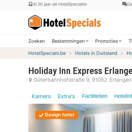
Al 20 jaar dé HotelSpecialist
Ga
Zoeken
Bestemmingen
Promoties
T
HotelSpecials.be
Hotels in Duitsland
Ho
Holiday Inn Express Erlang
Güterbahnhofstraße 9
91052
Erlangen
Kamers
Extra's
Faciliteiten
Hotelin
Design hotel