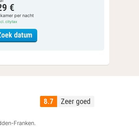
af
29 €
 kamer per nacht
cl. citytax
voor Standaard Kamer
Zoek datum
8.7
Zeer goed
Midden-Franken.