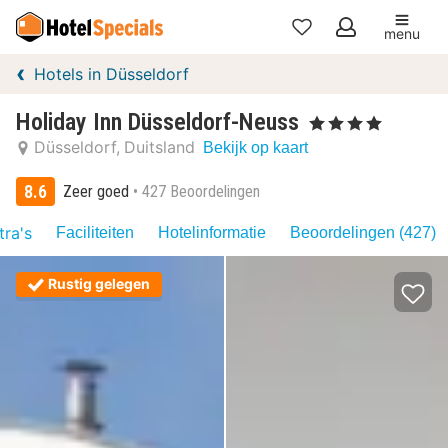
menu
Mijn
Hotels in Düsseldorf
favorieten
Holiday Inn Düsseldorf-Neuss
, 4 Sterren
Düsseldorf
Duitsland
Bekijk op kaart
8.6
Zeer goed
427 Beoordelingen
tra's
Faciliteiten
Hotelinformatie
Beoordelingen (427)
Rustig gelegen