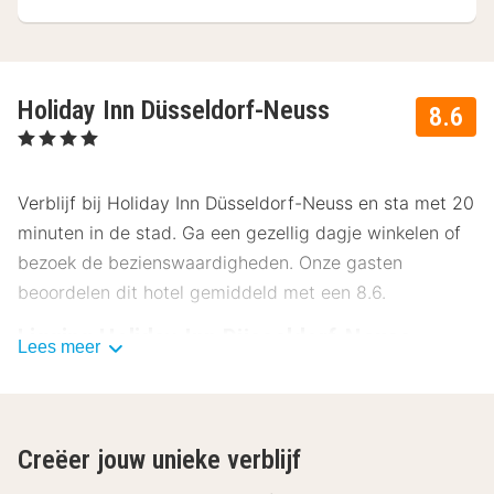
Holiday Inn Düsseldorf-Neuss
8.6
, 4 Sterren
Verblijf bij Holiday Inn Düsseldorf-Neuss en sta met 20
minuten in de stad. Ga een gezellig dagje winkelen of
bezoek de bezienswaardigheden. Onze gasten
beoordelen dit hotel gemiddeld met een 8.6.
Ligging Holiday Inn Düsseldorf-Neuss
Lees meer
Het Holiday Inn Düsseldorf-Neuss ligt op korte afstand
van het centrum van Düsseldorf. Beleef de levendige
stad met haar rijke geschiedenis en cultuur. Er is veel
Creëer jouw unieke verblijf
te doen tijdens jouw verblijf in het Holiday Inn