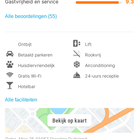
Gastvrijheid en service
9.3
Alle beoordelingen (55)
Ontbijt
Lift
Betaald parkeren
Rookvrij
Huisdiervriendelijk
Airconditioning
Gratis Wi-Fi
24-uurs receptie
Hotelbar
Alle faciliteiten
Bekijk op kaart
Ostra-Allee 25
01067
Dresden
Duitsland