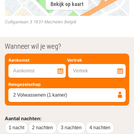
Bekijk op kaart
Culliganlaan 3
1831
Machelen
België
Wanneer wil je weg?
Aankomst
Vertrek
Aankomst
Vertrek
Reisgezelschap
2 Volwassenen (1 kamer)
Aantal nachten:
1 nacht
2 nachten
3 nachten
4 nachten