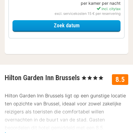
per kamer per nacht
incl. citytax
excl. servicekosten 15 € per reservering
voor De stad is van jou
Zoek datum
Hilton Garden Inn Brussels
, 4 Sterren
8.5
Hilton Garden Inn Brussels ligt op een gunstige locatie
ten opzichte van Brussel, ideaal voor zowel zakelijke
reizigers als toeristen die comfortabel willen
overnachten in de buurt van de stad. Gasten
beoordelen dit hotel gemiddeld met een 8.5.