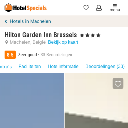
menu
Mijn
Hotels in Machelen
favorieten
Hilton Garden Inn Brussels
, 4 Sterren
Machelen
België
Bekijk op kaart
8.5
Zeer goed
33 Beoordelingen
xtra's
Faciliteiten
Hotelinformatie
Beoordelingen (33)