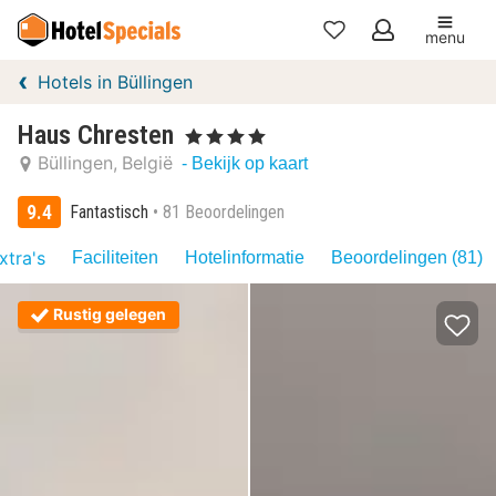
menu
Mijn
Hotels in Büllingen
favorieten
Haus Chresten
, 4 Sterren
Büllingen
België
- Bekijk op kaart
9.4
Fantastisch
81 Beoordelingen
xtra's
Faciliteiten
Hotelinformatie
Beoordelingen (81)
Rustig gelegen