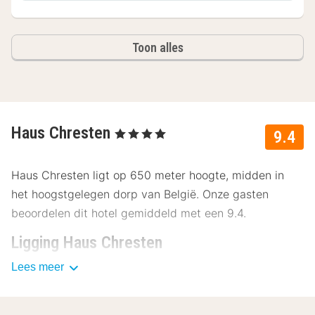
Toon alles
Haus Chresten
, 4 Sterren
9.4
Haus Chresten ligt op 650 meter hoogte, midden in
het hoogstgelegen dorp van België. Onze gasten
beoordelen dit hotel gemiddeld met een 9.4.
Ligging Haus Chresten
Lees meer
Natuurliefhebbers zullen zich thuis voelen in Haus
Chresten. Haus Chresten ligt in het hoogstgelgen dorp
van België, een aantal kamers bieden een prachtig