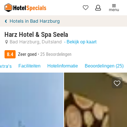
menu
Mijn
Hotels in Bad Harzburg
favorieten
Harz Hotel & Spa Seela
Bad Harzburg
Duitsland
- Bekijk op kaart
8.4
Zeer goed
25 Beoordelingen
xtra's
Faciliteiten
Hotelinformatie
Beoordelingen (25)