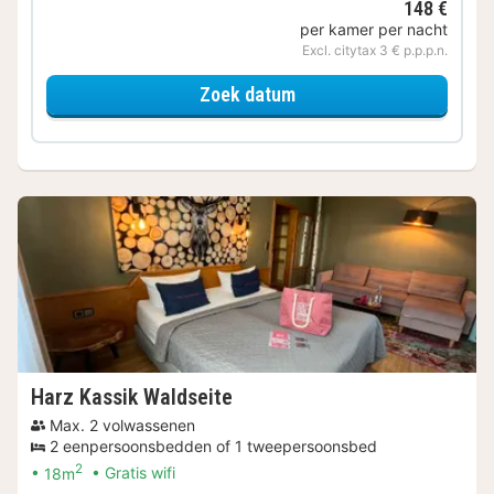
148 €
per kamer per nacht
Excl. citytax 3 € p.p.p.n.
voor Harz Klassik
Zoek datum
Harz Kassik Waldseite
Max. 2 volwassenen
2 eenpersoonsbedden of 1 tweepersoonsbed
2
18m
Gratis wifi