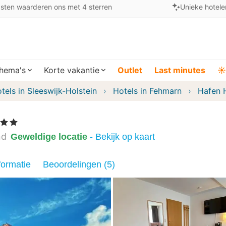
sten waarderen ons met 4 sterren
Unieke hotele
hema's
Korte vakantie
Outlet
Last minutes
☀️
tels in Sleeswijk-Holstein
Hotels in Fehmarn
Hafen 
 Sterren
nd
Geweldige locatie
- Bekijk op kaart
formatie
Beoordelingen (5)