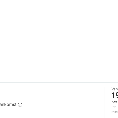
Van
1
per
 aankomst
Excl
rese