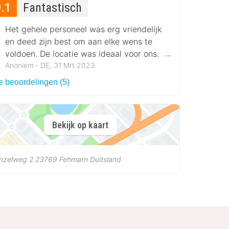
9.1
Fantastisch
Het gehele personeel was erg vriendelijk
en deed zijn best om aan elke wens te
voldoen. De locatie was ideaal voor ons.
We zouden veel kunnen doen zonder
Anoniem ‐ DE, 31 Mrt 2023
auto.
e beoordelingen (5)
Bekijk op kaart
nzelweg 2
23769
Fehmarn
Duitsland