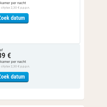
 kamer per nacht
. citytax 2,30 € p.p.p.n.
voor Weekendje weg
Zoek datum
af
39 €
 kamer per nacht
. citytax 2,30 € p.p.p.n.
voor Mini-Tweepersoonskamer
Zoek datum