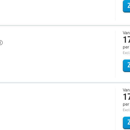
Van
1
per
Excl
Van
1
per
Excl