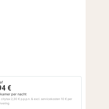
af
94 €
 kamer per nacht
. citytax 2,30 € p.p.p.n. & excl. servicekosten 10 € per
rvering