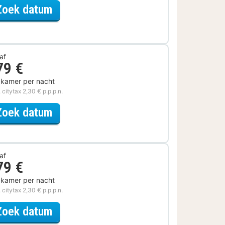
voor Verblijf & Diner
Zoek datum
af
79 €
 kamer per nacht
. citytax 2,30 € p.p.p.n.
voor Later Uitchecken
Zoek datum
af
79 €
 kamer per nacht
. citytax 2,30 € p.p.p.n.
voor Eerder Inchecken
Zoek datum