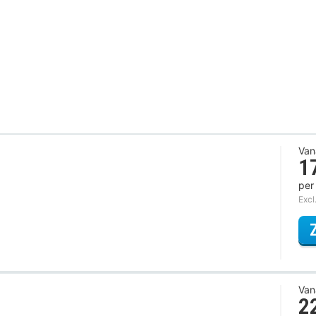
Van
1
per
Excl
Van
2