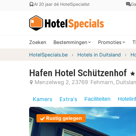
Al 20 jaar dé HotelSpecialist
Ga
Zoeken
Bestemmingen
Promoties
T
HotelSpecials.be
Hotels in Duitsland
Ho
Hafen Hotel Schützenhof
, 3
Menzelweg 2
23769
Fehmarn
Duitsla
Kamers
Extra's
Faciliteiten
Hotelin
Rustig gelegen