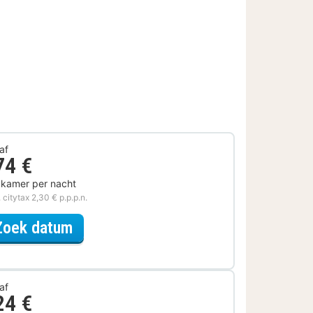
af
74 €
 kamer per nacht
. citytax 2,30 € p.p.p.n.
voor Eerder Inchecken
Zoek datum
af
24 €