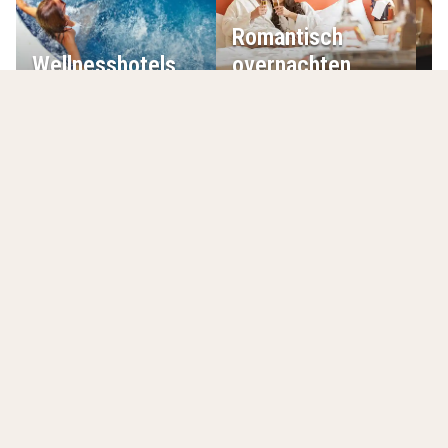
Romantisch
Wellnesshotels
overnachten
L
Jouw laatst bekeken hotels
Lijst leegmaken
Friends Hotel Bad Salzuflen
Bad Salzuflen
,
Duitsland
8.5
/10