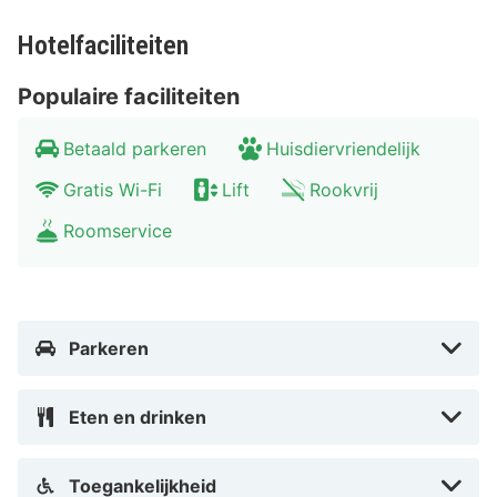
Ligging Friends Hotel Bad Salzuflen
Hotelfaciliteiten
Ontdek de aantrekkelijke omgeving van het Friends
Populaire faciliteiten
Hotel Bad Salzuflen met ontspannende wandelingen en
trektochten door het Teutoburgerwoud. Verken de
Betaald parkeren
Huisdiervriendelijk
historische stad Bad Salzuflen te voet en geniet van de
Gratis Wi-Fi
Lift
Rookvrij
sfeer. Voor een grotere stadservaring ligt Hannover op
ongeveer een uur rijden, waar je de prachtige
Roomservice
Herrenhausen-tuinen kunt bezoeken en kunt
ontspannen aan de oevers van de Maschsee.
Faciliteiten Friends Hotel Bad Salzuflen
Parkeren
Het Friends Hotel Bad Salzuflen biedt comfortabele
faciliteiten voor een aangenaam verblijf:
Eten en drinken
Kamer:
Televisie, bureau en balkon.
Badkamer:
Douche en haardroger.
Toegankelijkheid