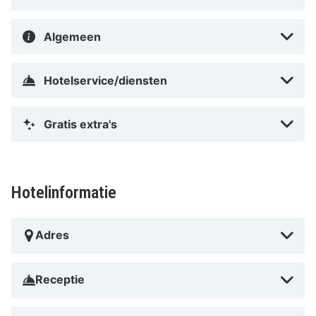
Overige faciliteiten:
WiFi en parkeergelegenheid
Waarom onze HotelSpecialist Friends Hotel
Algemeen
Bad Salzuflen aanbeveelt
Waarom zou je kiezen voor het Friends Hotel Bad
Hotelservice/diensten
Salzuflen? Hier zijn vijf redenen om je verblijf te
boeken:
Gratis extra's
Ideale ligging:
In het ontspannende kuuroord Bad
Salzuflen.
Perfecte uitvalsbasis:
Voor wandelingen en
trektochten in het Teutoburgerwoud.
Hotelinformatie
Goede bereikbaarheid:
Van het historische
stadscentrum en de natuur.
Comfortabele kamers
Adres
Gemakkelijke toegang:
Tot de stad Hannover en
haar attracties.
Receptie
Tips van HotelSpecials