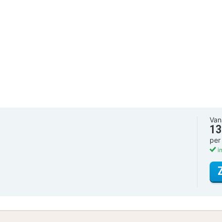
Van
13
per
in