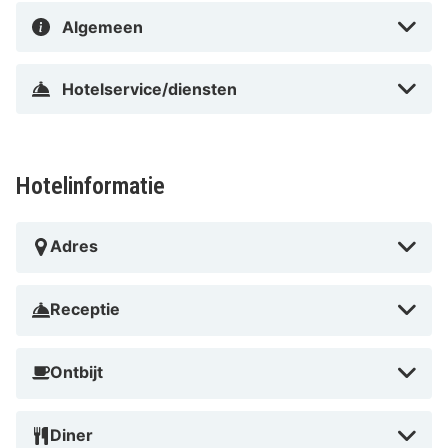
whirlpool en trek een baantje in een van de
Algemeen
zwembaden. Zijn de kids mee, dan is Amusementspark
Tivoli een absolute aanrader.
Hotelservice/diensten
Hotelinformatie
Adres
Receptie
Ontbijt
Diner