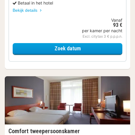
Betaal in het hotel
Bekijk details
Vanaf
93 €
per kamer per nacht
Excl. citytax 3 € p.p.p.n.
voor Kleine tweepersoo
Zoek datum
Comfort tweepersoonskamer