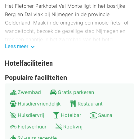
Het Fletcher Parkhotel Val Monte ligt in het bosrijke
Berg en Dal vlak bij Nijmegen in de provincie
Gelderland. Maak in de omgeving een mooie fiets- of
wandeltocht, bezoek de gezellige stad Nijmegen en
trek een baantje in het zwembad van het hotel.
Lees meer
Faciliteiten Fletcher Parkhotel Val Monte
Hotelfaciliteiten
Fletcher Parkhotel Val Monte beschikt over stijlvol
ingerichte hotelkamers die standaard zijn voorzien van
Populaire faciliteiten
een televisie, radio, kluisje en een badkamer met een
bad en/of douche, toilet en föhn. Start je dag met een
Zwembad
Gratis parkeren
uitgebreid ontbijt in brasserie LaBrasse. ’s Middags en
Huisdiervriendelijk
Restaurant
’s avonds kunt je hier tevens genieten van Frans
georiënteerde maaltijden. Het sfeervolle Fletcher
Huisdiervrij
Hotelbar
Sauna
Parkhotel Val Monte beschikt over diverse
Fietsverhuur
Rookvrij
hotelfaciliteiten voor een aangenaam verblijf. Ter
24-uurs receptie