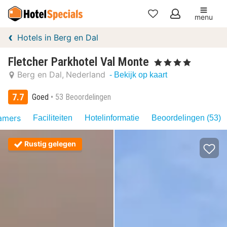
menu
Mijn
Hotels in Berg en Dal
favorieten
Fletcher Parkhotel Val Monte
, 4 Sterren
Berg en Dal
Nederland
- Bekijk op kaart
7.7
Goed
53 Beoordelingen
amers
Faciliteiten
Hotelinformatie
Beoordelingen (53)
Rustig gelegen