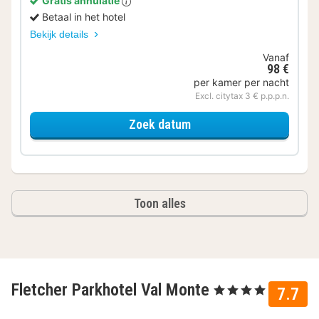
Gratis annulatie
Betaal in het hotel
Bekijk details
Vanaf
98 €
per kamer per nacht
Excl. citytax 3 € p.p.p.n.
voor Comfort tweepers
Zoek datum
Toon alles
Fletcher Parkhotel Val Monte
, 4 Sterren
7.7