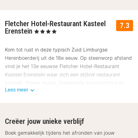
Fletcher Hotel-Restaurant Kasteel
7.3
Erenstein
, 4 Sterren
Kom tot rust in deze typisch Zuid Limburgse
Herenboerderij uit de 18e eeuw. Op steenworp afstand
vind je het 13e eeuwse Fletcher Hotel-Restaurant
Kasteel Erenstein waar zich een stijlvol restaurant
bevindt. Stoere muren, fonkelende kroonluchters en
Lees meer
krakende traptreden houden het rijke verleden levend.
Het kasteel wordt omringd door een slotgracht en een
schilderachtig park.
Creëer jouw unieke verblijf
Fletcher Hotel-Restaurant Kasteel Erenstein beschikt
over comfortabele hotelkamers. Deze bevinden zich in
Boek gemakkelijk tijdens het afronden van jouw
de carréhoeve en zijn stuk voor stuk smaakvol en