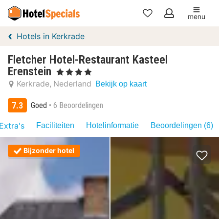
menu
Mijn
Hotels in Kerkrade
favorieten
Fletcher Hotel-Restaurant Kasteel
Erenstein
, 4 Sterren
Kerkrade
Nederland
Bekijk op kaart
7.3
Goed
6 Beoordelingen
Extra's
Faciliteiten
Hotelinformatie
Beoordelingen (6)
Bijzonder hotel