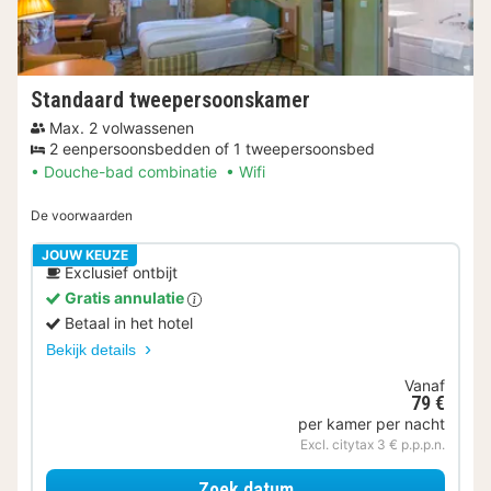
Standaard tweepersoonskamer
Max. 2 volwassenen
2 eenpersoonsbedden of 1 tweepersoonsbed
Douche-bad combinatie
Wifi
De voorwaarden
JOUW KEUZE
Exclusief ontbijt
Gratis annulatie
Betaal in het hotel
Bekijk details
Vanaf
79 €
per kamer per nacht
Excl. citytax 3 € p.p.p.n.
voor Standaard tweepe
Zoek datum