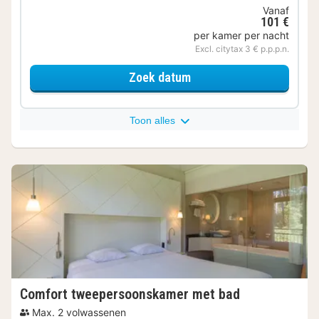
Vanaf
101 €
per kamer per nacht
Excl. citytax 3 € p.p.p.n.
voor Comfort tweepers
Zoek datum
Toon alles
Comfort tweepersoonskamer met bad
Max. 2 volwassenen