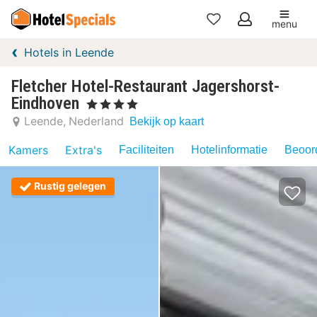
menu
Mijn
Hotels in Leende
favorieten
Fletcher Hotel-Restaurant Jagershorst-
Eindhoven
, 4 Sterren
Leende
Nederland
Bekijk op kaart
Kamers
Extra's
Faciliteiten
Hotelinformatie
Beoord
Rustig gelegen