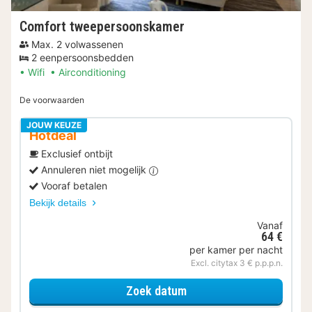
Comfort tweepersoonskamer
Max. 2 volwassenen
2 eenpersoonsbedden
Wifi
Airconditioning
De voorwaarden
JOUW KEUZE
Hotdeal
Exclusief ontbijt
Annuleren niet mogelijk
Vooraf betalen
Bekijk details
Vanaf
64 €
per kamer per nacht
Excl. citytax 3 € p.p.p.n.
voor Comfort tweepers
Zoek datum