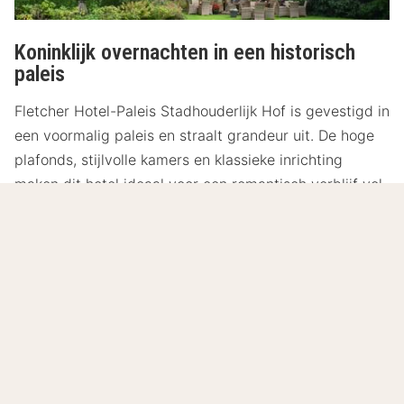
Koninklijk overnachten in een historisch
paleis
Fletcher Hotel-Paleis Stadhouderlijk Hof is gevestigd in
een voormalig paleis en straalt grandeur uit. De hoge
plafonds, stijlvolle kamers en klassieke inrichting
maken dit hotel ideaal voor een romantisch verblijf vol
sfeer, historie en comfort. Vanuit het hotel bereik je
eenvoudig
Station Leeuwarden
en andere centrale
bezienswaardigheden, waardoor je midden in de stad
optimaal van alles kunt genieten.
Lees meer
8.2
Zeer goed
/10