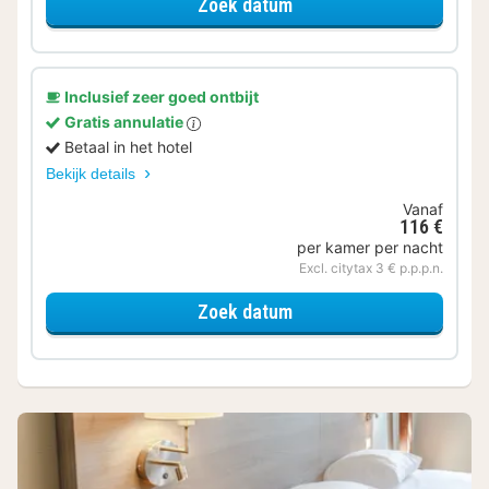
voor Standaard tweepe
Zoek datum
Inclusief zeer goed ontbijt
Gratis annulatie
Betaal in het hotel
Bekijk details
Vanaf
116 €
per kamer per nacht
Excl. citytax 3 € p.p.p.n.
voor Standaard Kamer
Zoek datum