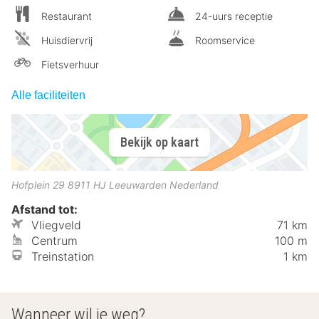
Restaurant
24-uurs receptie
Huisdiervrij
Roomservice
Fietsverhuur
Alle faciliteiten
Bekijk op kaart
Hofplein 29
8911 HJ
Leeuwarden
Nederland
Afstand tot:
Vliegveld
71 km
Centrum
100 m
Treinstation
1 km
Wanneer wil je weg?