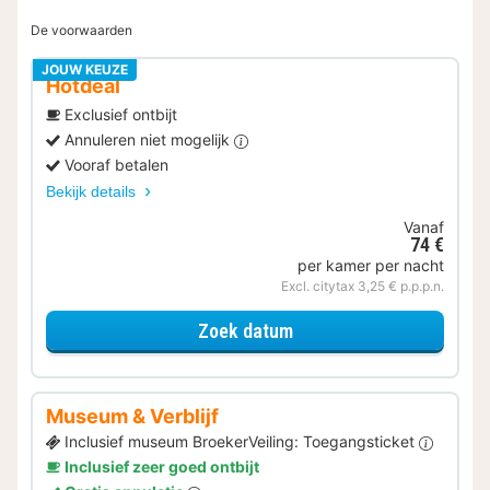
De voorwaarden
JOUW KEUZE
Hotdeal
Exclusief ontbijt
Annuleren niet mogelijk
Vooraf betalen
Bekijk details
Vanaf
74 €
per kamer per nacht
Excl. citytax 3,25 € p.p.p.n.
voor Standaard tweepe
Zoek datum
Museum & Verblijf
Inclusief museum BroekerVeiling: Toegangsticket
Inclusief zeer goed ontbijt