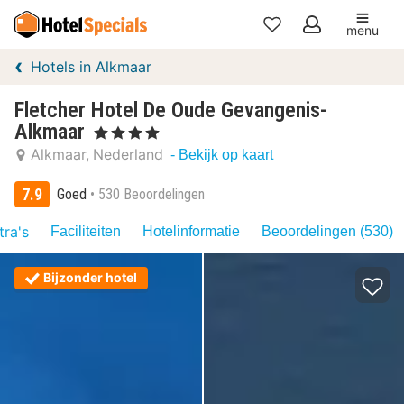
menu
Mijn
Hotels in Alkmaar
favorieten
Fletcher Hotel De Oude Gevangenis-
Alkmaar
, 4 Sterren
Alkmaar
Nederland
- Bekijk op kaart
7.9
Goed
530 Beoordelingen
tra's
Faciliteiten
Hotelinformatie
Beoordelingen (530)
Bijzonder hotel