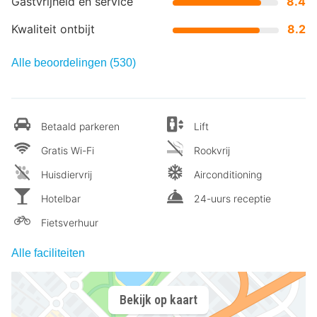
Gastvrijheid en service
8.4
Kwaliteit ontbijt
8.2
Alle beoordelingen (530)
Betaald parkeren
Lift
Gratis Wi-Fi
Rookvrij
Huisdiervrij
Airconditioning
Hotelbar
24-uurs receptie
Fietsverhuur
Alle faciliteiten
Bekijk op kaart