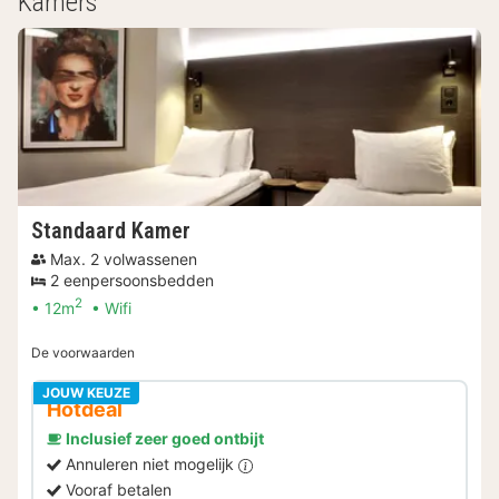
Kamers
Standaard Kamer
Max. 2 volwassenen
2 eenpersoonsbedden
2
12m
Wifi
De voorwaarden
JOUW KEUZE
Hotdeal
Inclusief zeer goed ontbijt
Annuleren niet mogelijk
Vooraf betalen