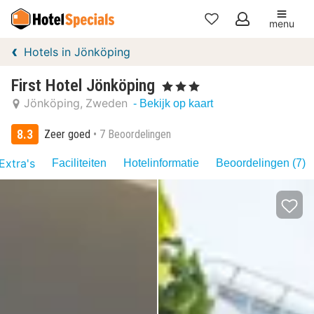
menu
Mijn
Hotels in Jönköping
favorieten
First Hotel Jönköping
, 3 Sterren
Jönköping
Zweden
- Bekijk op kaart
8.3
Zeer goed
7 Beoordelingen
Extra's
Faciliteiten
Hotelinformatie
Beoordelingen (7)