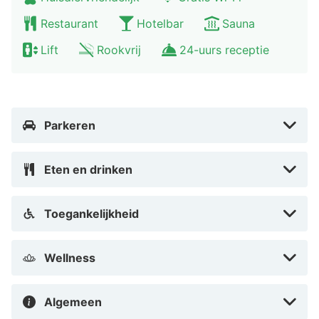
Het hotel is volledig contantloos!
Restaurant
Hotelbar
Sauna
Automatisch vertaald door Google Translate
Lift
Rookvrij
24-uurs receptie
Parkeren
Eten en drinken
Toegankelijkheid
Wellness
Algemeen