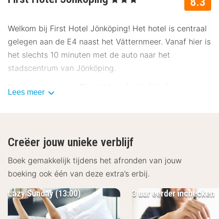
8.3
Welkom bij First Hotel Jönköping! Het hotel is centraal
gelegen aan de E4 naast het Vätternmeer. Vanaf hier is
het slechts 10 minuten met de auto naar het
stadscentrum van Jönköping.
De kamers van First Hotel Jönköping
Lees meer
Het hotel beschikt in totaal over 111 kamers in
verschillende kamercategorieën. Hier kunt u kiezen
tussen familiekamers, suites en standaardkamers.
Creëer jouw unieke verblijf
Sommige kamers hebben een fantastisch uitzicht over
de omgeving en Jönköping. Alle kamers zijn uitgerust
Boek gemakkelijk tijdens het afronden van jouw
met comfortabele bedden, gratis WiFi, badkamer,
boeking ook één van deze extra’s erbij.
bureau en flatscreen-tv.
Lazy Sunday (13:00)
3 uur eerder inchecken
Het restaurant van First Hotel Jönköping