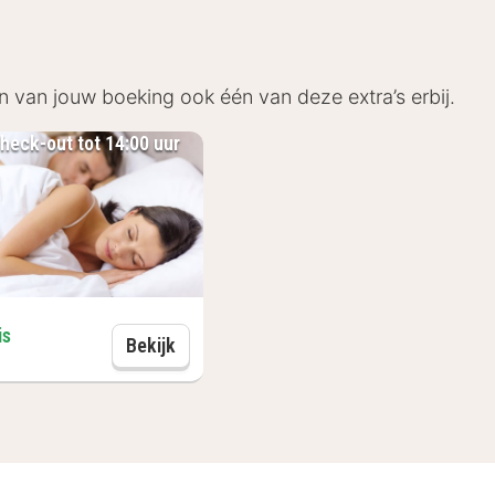
ergisches Land, dat zich uitstekend leent voor wandeli
en steden Bonn en Keulen goed terecht. Bezoek in Bon
 én winkelliefhebbers hun hart ophalen in de Altstadt. I
n van jouw boeking ook één van deze extra’s erbij.
genheden.
heck-out tot 14:00 uur
is
Late check-out tot 14:00 uur
Bekijk