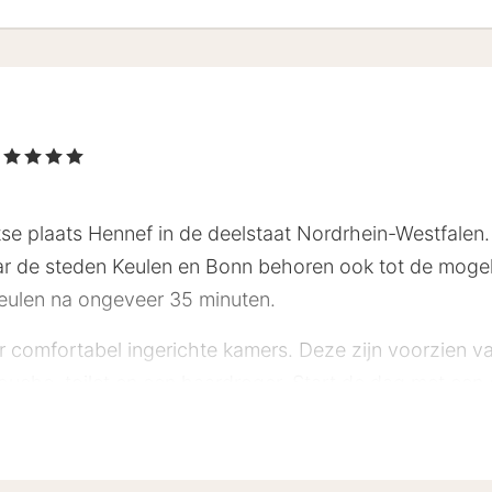
f
, 4 Sterren
tse plaats Hennef in de deelstaat Nordrhein-Westfalen. 
aar de steden Keulen en Bonn behoren ook tot de moge
 Keulen na ongeveer 35 minuten.
 comfortabel ingerichte kamers. Deze zijn voorzien van
che, toilet en een haardroger. Start de dag met een on
n het diner terecht voor smakelijke seizoensgebonden sp
 mooi weer op het terras!