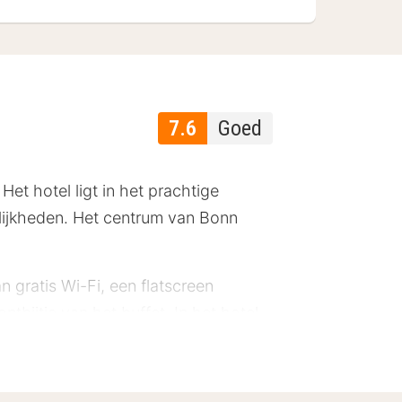
7.6
Goed
Het hotel ligt in het prachtige
lijkheden. Het centrum van Bonn
 gratis Wi-Fi, een flatscreen
tbijtje van het buffet. In het hotel-
ecialiteiten. Drink ook eens een