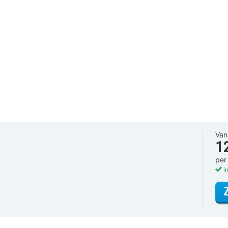
Van
1
per
in