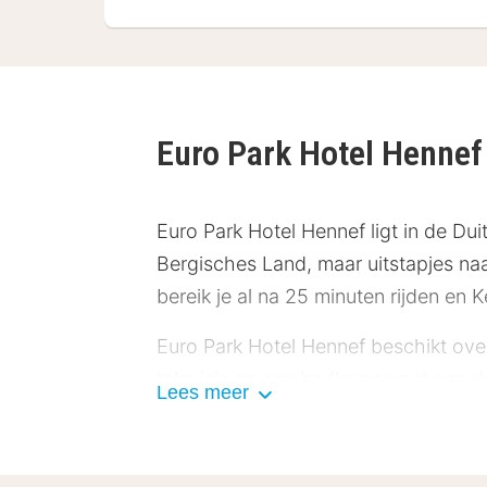
Euro Park Hotel Henne
Euro Park Hotel Hennef ligt in de Dui
Bergisches Land, maar uitstapjes n
bereik je al na 25 minuten rijden en
Euro Park Hotel Hennef beschikt over
televisie en een badkamer met een dou
Lees meer
restaurant kun je tijdens de lunch e
drankje aan de sfeervolle bar of met