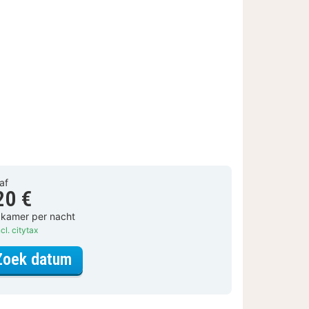
af
20 €
 kamer per nacht
cl. citytax
voor Standaard Kamer
Zoek datum