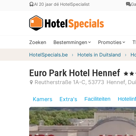
Al 20 jaar dé HotelSpecialist
Ga
Zoeken
Bestemmingen
Promoties
T
HotelSpecials.be
Hotels in Duitsland
Ho
Euro Park Hotel Hennef
, 4 Ster
Reutherstraße 1A-C
53773
Hennef
Dui
Kamers
Extra's
Faciliteiten
Hotelin