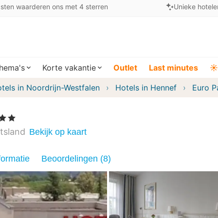
sten waarderen ons met 4 sterren
Unieke hotele
hema's
Korte vakantie
Outlet
Last minutes
☀️
tels in Noordrijn-Westfalen
Hotels in Hennef
Euro P
ren
tsland
Bekijk op kaart
formatie
Beoordelingen (8)