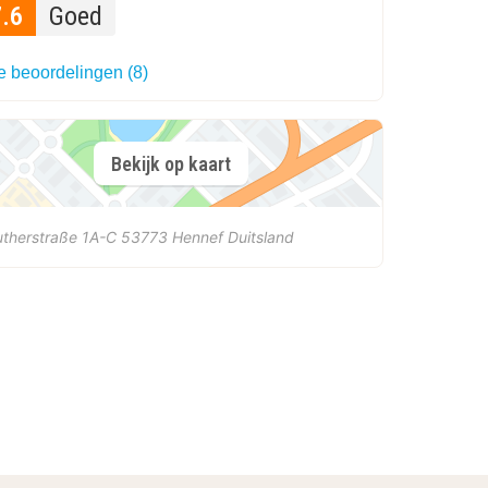
7.6
Goed
e beoordelingen (8)
Bekijk op kaart
therstraße 1A-C
53773
Hennef
Duitsland