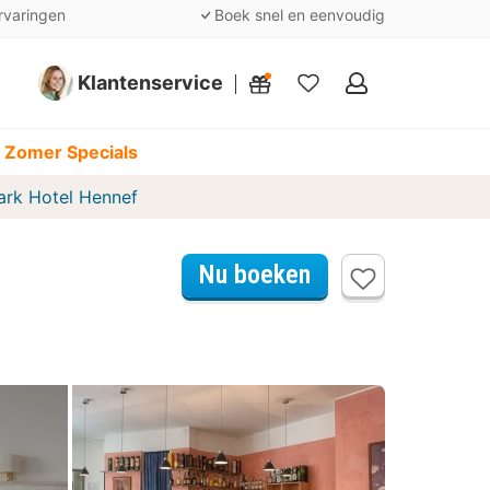
rvaringen
Boek snel en eenvoudig
Klantenservice
Mijn
favorieten
 Zomer Specials
ark Hotel Hennef
Nu boeken