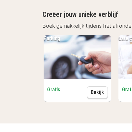
Euro Park Hotel Hennef ligt in het B
en winkelen kun je in de nabijgeleg
Creëer jouw unieke verblijf
binnenstad! In Keulen kunnen cultuur-
Boek gemakkelijk tijdens het afronde
tal van winkels en gezellige eetgele
Parking
Late c
Gratis
Grat
Parking
Bekijk