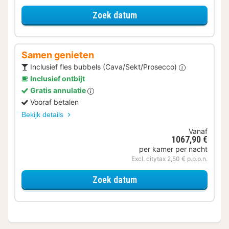
voor Halfpension
Zoek datum
Samen genieten
Inclusief fles bubbels (Cava/Sekt/Prosecco)
Inclusief ontbijt
Gratis annulatie
Vooraf betalen
Bekijk details
Vanaf
1067,90 €
per kamer per nacht
Excl. citytax 2,50 € p.p.p.n.
voor Samen genieten
Zoek datum