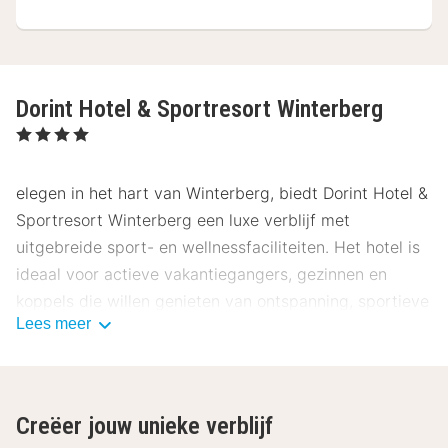
Dorint Hotel & Sportresort Winterberg
, 4 Sterren
elegen in het hart van Winterberg, biedt Dorint Hotel &
Sportresort Winterberg een luxe verblijf met
uitgebreide sport- en wellnessfaciliteiten. Het hotel is
ideaal voor actieve vakantiegangers, gezinnen en
koppels die willen genieten van ontspanning, sportieve
Lees meer
activiteiten en de prachtige natuur van het Sauerland.
Onze gasten beoordelen dit hotel gemiddeld met een
0.
Ligging Dorint Hotel & Sportresort
Creëer jouw unieke verblijf
Winterberg