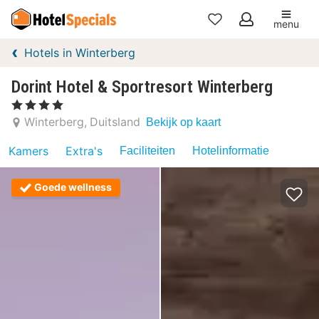
menu
Mijn
Hotels in Winterberg
favorieten
Dorint Hotel & Sportresort Winterberg
, 4 Sterren
Winterberg
Duitsland
Bekijk op kaart
Kamers
Extra's
Faciliteiten
Hotelinformatie
Goede wellness