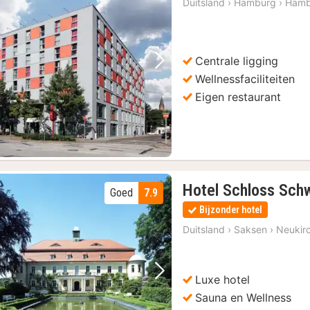
Duitsland
›
Hamburg
›
Hamb
Centrale ligging
Vorige foto
Volgende foto
Wellnessfaciliteiten
Eigen restaurant
Hotel Schloss Sch
Goed
7.9
Bijzonder hotel
Duitsland
›
Saksen
›
Neukir
Luxe hotel
Vorige foto
Volgende foto
Sauna en Wellness