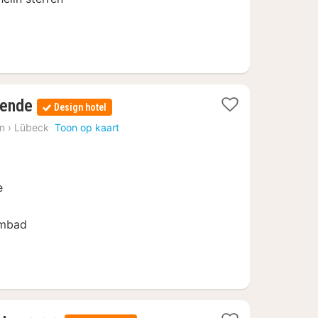
1
uende
Design hotel
nacht
in
›
Lübeck
Toon op kaart
vanaf
155
€
e
ombad