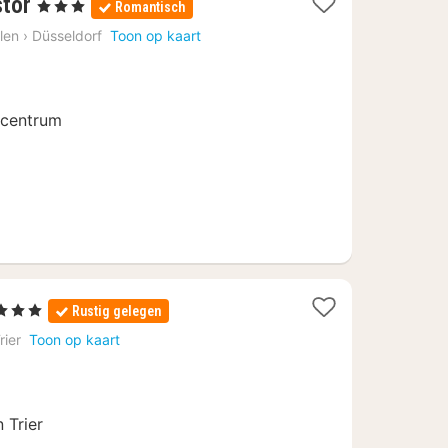
1
stor
, 3 Sterren
Romantisch
nacht
len
›
Düsseldorf
Toon op kaart
vanaf
69
€
t centrum
Sterren
Rustig gelegen
chten
rier
Toon op kaart
naf
56
 Trier