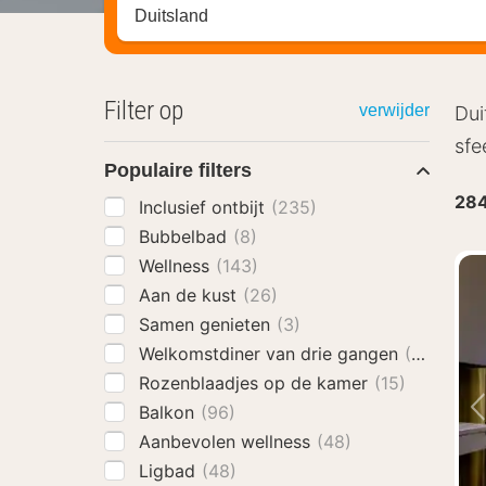
Zoek op hotel, regio of stad
Filter op
verwijder
Dui
sfe
Populaire filters
28
Inclusief ontbijt
(235)
Bubbelbad
(8)
Wellness
(143)
Aan de kust
(26)
Samen genieten
(3)
Welkomstdiner van drie gangen
(71)
Rozenblaadjes op de kamer
(15)
Balkon
(96)
Aanbevolen wellness
(48)
Ligbad
(48)