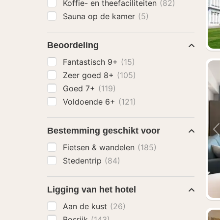
Koffie- en theefaciliteiten
(82)
Sauna op de kamer
(5)
Beoordeling
Fantastisch 9+
(15)
Zeer goed 8+
(105)
Goed 7+
(119)
Voldoende 6+
(121)
Bestemming geschikt voor
Fietsen & wandelen
(185)
Stedentrip
(84)
Ligging van het hotel
Aan de kust
(26)
Bosrijk
(143)