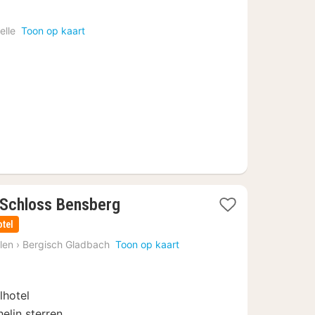
nachten
vanaf
elle
Toon op kaart
166,10
€
1
 Schloss Bensberg
nacht
otel
vanaf
len
›
Bergisch Gladbach
Toon op kaart
237,94
€
lhotel
elin sterren