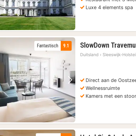
Luxe 4 elements spa
SlowDown Travem
Fantastisch
9.1
Duitsland
›
Sleeswijk-Holste
Direct aan de Oostze
Vorige foto
Volgende foto
Wellnessruimte
Kamers met een sto