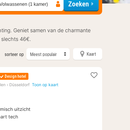
Zoeken
 Volwassenen (1 kamer)
chting. Geniet samen van de charmante
f slechts 46€.
Kaart
sorteer op
2
Design hotel
nachten
len
›
Düsseldorf
Toon op kaart
vanaf
69
€
misch uitzicht
art tech