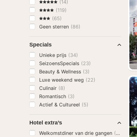
5 Sterren
(14)
4 Sterren
(119)
3 Sterren
(65)
Geen sterren
(86)
Specials
Unieke prijs
(34)
SeizoensSpecials
(23)
Beauty & Wellness
(3)
Luxe weekend weg
(22)
Culinair
(8)
Romantisch
(3)
Actief & Cultureel
(5)
Hotel extra’s
Welkomstdiner van drie gangen
(71)