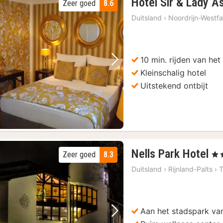
Hotel Sir & Lady A
Zeer goed
8.6
Duitsland
›
Noordrijn-Westfa
10 min. rijden van he
Vorige foto
Volgende foto
Kleinschalig hotel
Uitstekend ontbijt
2
Nells Park Hotel
Zeer goed
8.3
, 4 
na
Duitsland
›
Rijnland-Palts
›
T
va
1
€
Aan het stadspark van
Vorige foto
Volgende foto