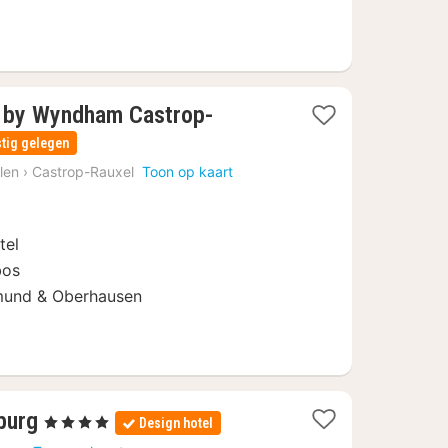
 by Wyndham Castrop-
tig gelegen
len
›
Castrop-Rauxel
Toon op kaart
tel
bos
tmund & Oberhausen
1
burg
, 4 Sterren
Design hotel
nacht