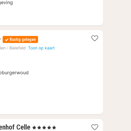
geving
ren
Rustig gelegen
ten
len
›
Bielefeld
Toon op kaart
f
utoburgerwoud
3
enhof Celle
, 5 Sterren