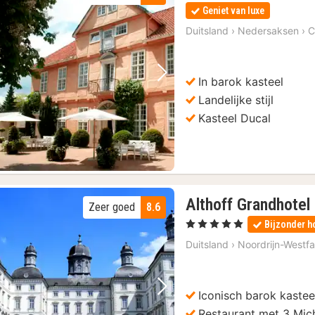
Geniet van luxe
Duitsland
›
Nedersaksen
›
C
In barok kasteel
Vorige foto
Volgende foto
Landelijke stijl
Kasteel Ducal
Althoff Grandhotel
Zeer goed
8.6
, 5 Sterren
Bijzonder h
Duitsland
›
Noordrijn-Westfa
Iconisch barok kastee
Vorige foto
Volgende foto
Restaurant met 3 Mich