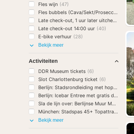
Fles wijn
(47)
Fles bubbels (Cava/Sekt/Prosecco)
(92)
Late check-out, 1 uur later uitchecken
(40
Late check-out 14:00 uur
(40)
E-bike verhuur
(28)
Hotel
Bekijk meer
extra’s
Activiteiten
DDR Museum tickets
(6)
Slot Charlottenburg ticket
(6)
Berlijn: Stadsrondleiding met hop-on-hop
Berlijn: Icebar Entree met gratis drankjes
Sla de lijn over: Berlijnse Muur Museum b
München: Stadspas 45+ Topattracties en
Activiteiten
Bekijk meer