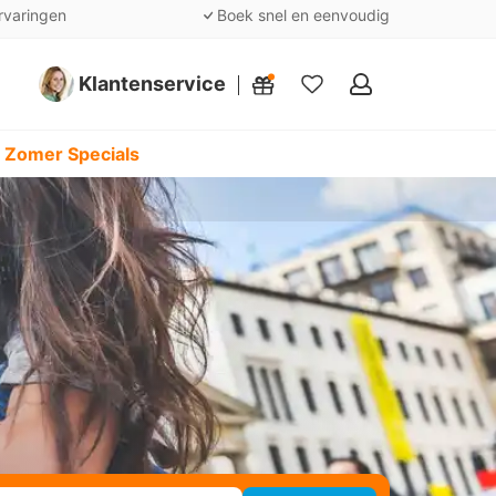
rvaringen
Boek snel en eenvoudig
Klantenservice
Mijn
favorieten
 Zomer Specials