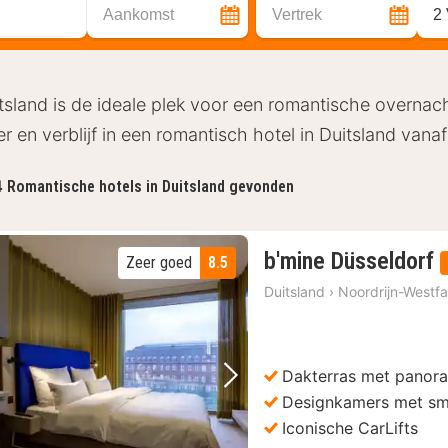
Aankomst
Vertrek
2
tsland is de ideale plek voor een romantische overna
er en verblijf in een romantisch hotel in Duitsland vana
4
Romantische hotels in Duitsland gevonden
b'mine Düsseldorf
Zeer goed
8.5
Duitsland
›
Noordrijn-Westfa
Dakterras met panora
Vorige foto
Volgende foto
Designkamers met sm
Iconische CarLifts