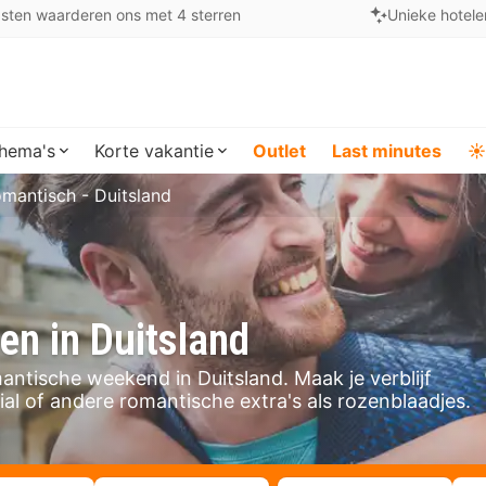
sten waarderen ons met 4 sterren
Unieke hotele
hema's
Korte vakantie
Outlet
Last minutes
☀️
mantisch - Duitsland
n in Duitsland
antische weekend in Duitsland. Maak je verblijf
l of andere romantische extra's als rozenblaadjes.