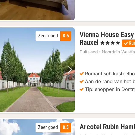
Vienna House Easy
Zeer goed
8.6
2
Rauxel
, 4 Sterren
Rus
nachten
Duitsland
›
Noordrijn-Westfa
vanaf
64
€
Romantisch kasteelho
Vorige foto
Volgende foto
Aan de rand van het 
Tip: shoppen in Dor
Arcotel Rubin Ham
Zeer goed
8.5