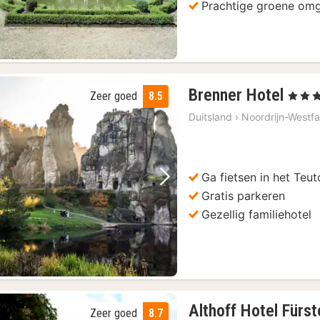
Prachtige groene om
)
2
Brenner Hotel
Zeer goed
8.5
, 3 Ster
nach
Duitsland
›
Noordrijn-Westfa
vana
74
€
Ga fietsen in het Te
Vorige foto
Volgende foto
Gratis parkeren
-off-bustour
(6)
Gezellig familiehotel
(6)
ij Checkpoint Charlie
(6)
 Openbaar Vervoer
(1)
Althoff Hotel Fürst
Zeer goed
8.7