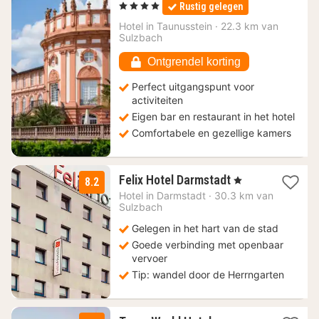
nachten
, 4 Sterren
Rustig gelegen
vanaf
89
Hotel in
Taunusstein
·
22.3 km van
Sulzbach
€
Ontgrendel korting
Perfect uitgangspunt voor
activiteiten
Eigen bar en restaurant in het hotel
Comfortabele en gezellige kamers
1
Felix Hotel Darmstadt
, 1 Sterren
8.2
nacht
Hotel in
Darmstadt
·
30.3 km van
vanaf
Sulzbach
71,25
Gelegen in het hart van de stad
€
Goede verbinding met openbaar
vervoer
Tip: wandel door de Herrngarten