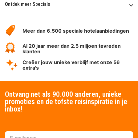
Ontdek meer Specials
Over
HotelSpecials
Meer dan 6.500 speciale hotelaanbiedingen
Al 20 jaar meer dan 2.5 miljoen tevreden
klanten
Creëer jouw unieke verblijf met onze 56
extra's
Ontvang net als 90.000 anderen, unieke
promoties en de tofste reisinspiratie in je
inbox!