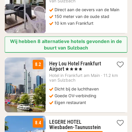
van Sulzbach
€
Direct aan de oevers van de Main
150 meter van de oude stad
10 km van Frankfurt
Wij hebben 8 alternatieve hotels gevonden in de
buurt van Sulzbach
Hey Lou Hotel Frankfurt
8.2
2
Airport
, 4 Sterren
nachten
Hotel in
Frankfurt am Main
·
11.2 km
vanaf
van Sulzbach
64
Dicht bij de luchthaven
€
Goede OV-verbinding
Eigen restaurant
LEGERE HOTEL
8.4
2
Wiesbaden-Taunusstein