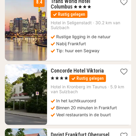
Trans World Hotel
8.4
2
Columbus
, 4 Sterren
nachten
Rustig gelegen
vanaf
69
Hotel in
Seligenstadt
·
30.2 km van
Sulzbach
€
Rustige ligging in de natuur
Nabij Frankfurt
Tip: huur een Segway
1
Concorde Hotel Viktoria
nacht
, 4 Sterren
Rustig gelegen
vanaf
135
Hotel in
Kronberg im Taunus
·
5.9 km
van Sulzbach
€
In het luchtkuuroord
Binnen 20 minuten in Frankfurt
Veel restaurants in de buurt
Dorint Frankfurt Oberursel