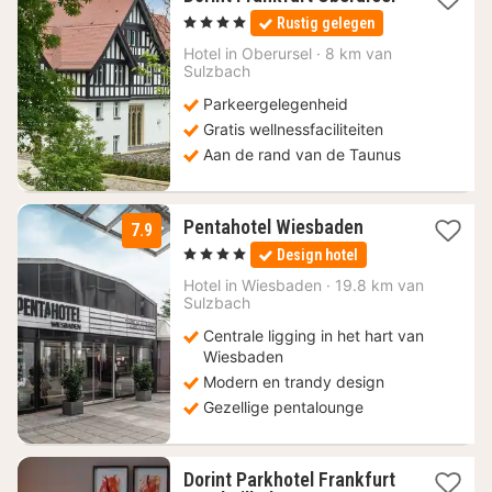
1
, 4 Sterren
Rustig gelegen
nacht
vanaf
Hotel in
Oberursel
·
8 km van
111,60
Sulzbach
€
Parkeergelegenheid
Gratis wellnessfaciliteiten
Aan de rand van de Taunus
1
Pentahotel Wiesbaden
7.9
nacht
, 4 Sterren
Design hotel
vanaf
99
Hotel in
Wiesbaden
·
19.8 km van
Sulzbach
€
Centrale ligging in het hart van
Wiesbaden
Modern en trandy design
Gezellige pentalounge
Dorint Parkhotel Frankfurt