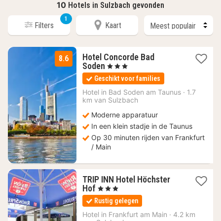
10
Hotels in Sulzbach gevonden
1
Filters
Kaart
Hotel Concorde Bad
8.6
1
Soden
, 3 Sterren
nacht
Geschikt voor families
vanaf
102,47
Hotel in
Bad Soden am Taunus
·
1.7
km van Sulzbach
€
Moderne apparatuur
In een klein stadje in de Taunus
Op 30 minuten rijden van Frankfurt
/ Main
TRIP INN Hotel Höchster
1
Hof
, 3 Sterren
nacht
Rustig gelegen
vanaf
91
Hotel in
Frankfurt am Main
·
4.2 km