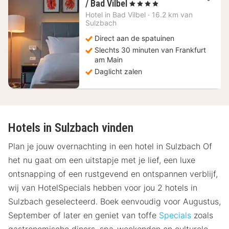
1
/ Bad Vilbel
, 4 Sterren
nacht
Hotel in
Bad Vilbel
·
16.2 km van
vanaf
Sulzbach
108,90
Direct aan de spatuinen
€
Slechts 30 minuten van Frankfurt
am Main
Daglicht zalen
Hotels in Sulzbach vinden
Plan je jouw overnachting in een hotel in Sulzbach Of
het nu gaat om een uitstapje met je lief, een luxe
ontsnapping of een rustgevend en ontspannen verblijf,
wij van HotelSpecials hebben voor jou 2 hotels in
Sulzbach geselecteerd. Boek eenvoudig voor Augustus,
September of later en geniet van toffe
Specials
zoals