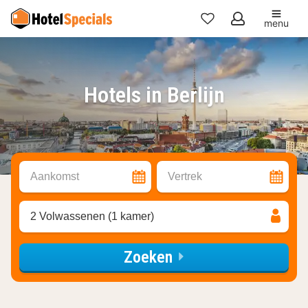
menu
Mijn
favorieten
Hotels in Berlijn
Aankomst
Vertrek
2 Volwassenen (1 kamer)
Zoeken