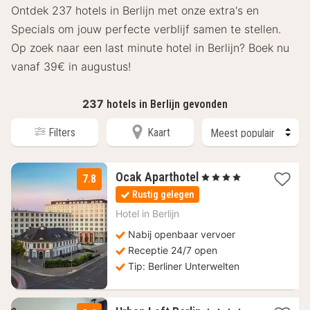
Ontdek 237 hotels in Berlijn met onze extra's en
Specials om jouw perfecte verblijf samen te stellen.
Op zoek naar een last minute hotel in Berlijn? Boek nu
vanaf 39€ in augustus!
237
hotels in Berlijn gevonden
Filters
Kaart
1
Ocak Aparthotel
, 4 Sterren
7.8
nacht
Rustig gelegen
vanaf
80
Hotel in
Berlijn
€
Nabij openbaar vervoer
Receptie 24/7 open
Tip: Berliner Unterwelten