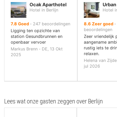
Ocak Aparthotel
Urban 
Hotel in Berlijn
Hotel in
uit
uit
7.8
Goed
‐
247
beoordelingen
8.6
Zeer goed
10
10
beoordelingen
Ligging ten opzichte van
,
,
station Gesundbrunnen en
Zeer vriendelijk
openbaar vervoer
aangename amb
rustig iets te dr
Markus Brenn ‐ DE, 13 Okt
relaxen.
2025
Helena van Zijde
jul 2026
Lees wat onze gasten zeggen over Berlijn