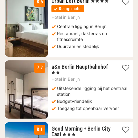
1
Urban Loft Berlin
, 4 Sterren
8.6
nacht
Design hotel
vanaf
63
Hotel in
Berlijn
€
Centrale ligging in Berlijn
Restaurant, dakterras en
fitnessruimte
Duurzam en stedelijk
2
a&o Berlin Hauptbahnhof
7.2
nachten
, 2 Sterren
vanaf
Hotel in
Berlijn
79,63
€
Uitstekende ligging bij het centraal
station
Budgetvriendelijk
Toegang tot openbaar vervoer
Good Morning + Berlin City
8.1
1
East
, 3 Sterren