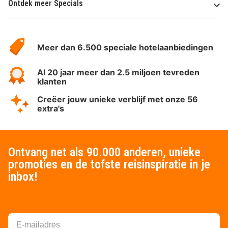
Ontdek meer Specials
Over
HotelSpecials
Meer dan 6.500 speciale hotelaanbiedingen
Al 20 jaar meer dan 2.5 miljoen tevreden
klanten
Creëer jouw unieke verblijf met onze 56
extra's
Ontvang net als 90.000 anderen, unieke
promoties en de tofste reisinspiratie in je
inbox!