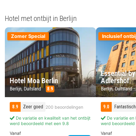
Hotel met ontbijt in Berlijn
Zomer Special
Inclusief ontbi
Essential by
Hotel Moa Berlin
Adlershof
Berlijn, Duitsland
8.9
Berlijn, Duitsland
8.9
Zeer goed
9.0
Fantastisch
200 beoordelingen
De variatie en kwaliteit van het ontbijt
De variatie en k
werd beoordeeld met een 9.8
werd beoordeeld 
Vanaf
Vanaf