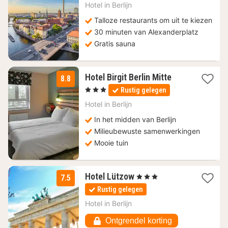
nacht
Hotel in
Berlijn
vanaf
55,90
Talloze restaurants om uit te kiezen
€
30 minuten van Alexanderplatz
Gratis sauna
2
Hotel Birgit Berlin Mitte
8.8
nachten
, 3 Sterren
Rustig gelegen
vanaf
99,18
Hotel in
Berlijn
€
In het midden van Berlijn
Milieubewuste samenwerkingen
Mooie tuin
1
Hotel Lützow
, 3 Sterren
7.5
nacht
Rustig gelegen
vanaf
78
Hotel in
Berlijn
€
Ontgrendel korting