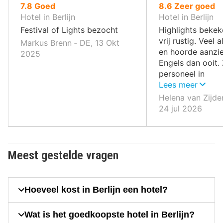
uit
uit
7.8
Goed
8.6
Zeer goed
10
10
Hotel in Berlijn
Hotel in Berlijn
,
,
Festival of Lights bezocht
Highlights bekek
vrij rustig. Veel 
Markus Brenn ‐ DE, 13 Okt
en hoorde aanzie
2025
Engels dan ooit. 
personeel in
winkels/restaura
Lees meer
Helena van Zijder
24 jul 2026
Meest gestelde vragen
Hoeveel kost in Berlijn een hotel?
Wat is het goedkoopste hotel in Berlijn?