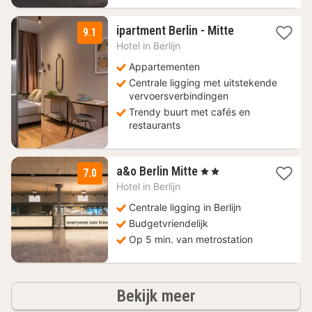
1
ipartment Berlin - Mitte
9.1
nacht
Hotel in
Berlijn
vanaf
88,75
Appartementen
€
Centrale ligging met uitstekende
vervoersverbindingen
Trendy buurt met cafés en
restaurants
2
a&o Berlin Mitte
, 2 Sterren
7.0
nachten
Hotel in
Berlijn
vanaf
86,01
Centrale ligging in Berlijn
€
Budgetvriendelijk
Op 5 min. van metrostation
hotels
Bekijk meer