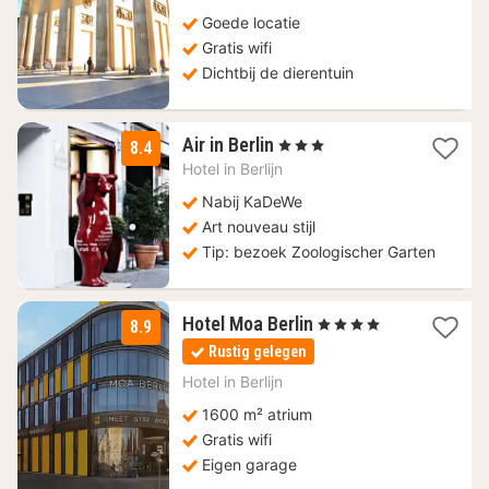
Goede locatie
Gratis wifi
Dichtbij de dierentuin
1
Air in Berlin
, 3 Sterren
8.4
nacht
Hotel in
Berlijn
vanaf
112,88
Nabij KaDeWe
€
Art nouveau stijl
Tip: bezoek Zoologischer Garten
2
Hotel Moa Berlin
, 4 Sterren
8.9
nachten
Rustig gelegen
vanaf
99,01
Hotel in
Berlijn
€
1600 m² atrium
Gratis wifi
Eigen garage