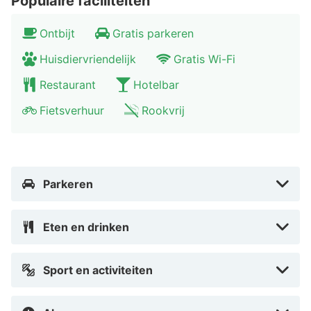
Populaire faciliteiten
Vilsteren. In dit bosrijke landgoed treft u naast een
mooie natuur ook prachtige gebouwen waaronder
Ontbijt
Gratis parkeren
historische boerderijen. Wilt u liever musea bezoeken
en winkelen? Binnen 25 minuten rijden bevindt u zich
Huisdiervriendelijk
Gratis Wi-Fi
in de levendige stad Zwolle.
Restaurant
Hotelbar
Fietsverhuur
Rookvrij
Parkeren
Eten en drinken
Sport en activiteiten