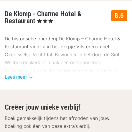
De Klomp - Charme Hotel &
8.6
Restaurant
, 3 Sterren
De historische boerderij De Klomp – Charme Hotel &
Restaurant vindt u in het dorpje Vilsteren in het
Overijsselse Vechtdal. Bewonder in het dorp de Sint
Willibrorduskerk of maak een ontspannende
boswandeling door de rustige omgeving. Voor een
Lees meer
gezellig dagje winkelen is een uitstapje naar de
Hanzestad Zwolle een absolute aanrader.
Creëer jouw unieke verblijf
Overnacht in een van de 13 kamers van De Klomp –
Boek gemakkelijk tijdens het afronden van jouw
Charme Hotel & Restaurant die standaard voorzien zijn
boeking ook één van deze extra’s erbij.
van een televisie, telefoon, radio en een badkamer met