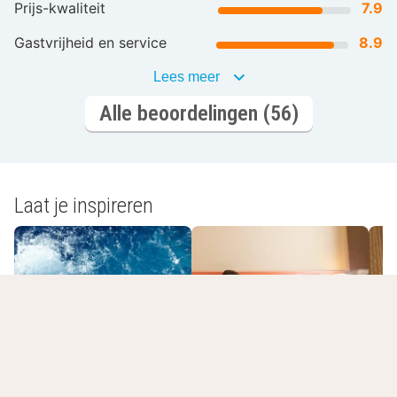
Prijs-kwaliteit
7.9
Gastvrijheid en service
8.9
Lees meer
Alle beoordelingen (56)
Laat je inspireren
Romantisch
Wellnesshotels
overnachten
L