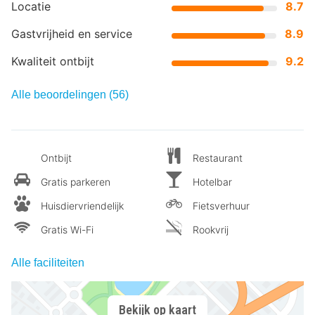
Locatie
8.7
Gastvrijheid en service
8.9
Kwaliteit ontbijt
9.2
Alle beoordelingen (56)
Ontbijt
Restaurant
Gratis parkeren
Hotelbar
Huisdiervriendelijk
Fietsverhuur
Gratis Wi-Fi
Rookvrij
Alle faciliteiten
Bekijk op kaart