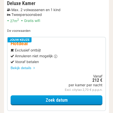
Deluxe Kamer
Max. 2 volwassenen en 1 kind
Tweepersoonsbed
2
27m
Gratis wifi
De voorwaarden
JOUW KEUZE
Hotdeal
Exclusief ontbijt
Annuleren niet mogelijk
Vooraf betalen
Bekijk details
Vanaf
212 €
per kamer per nacht
Excl. citytax 2,70 € p.p.p.n.
voor Deluxe Kamer
Zoek datum