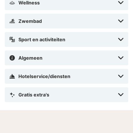
Wellness
shoppen in het Belgische Maasmechelen of ontdek
Maastricht. Maar bezoek ook zeker de schatkamer van
Zwembad
de Dom van Aken en bezichtig de moderne kunst in het
museum Forum Ludwig.
Sport en activiteiten
Algemeen
Hotelservice/diensten
Gratis extra's
Hotelinformatie