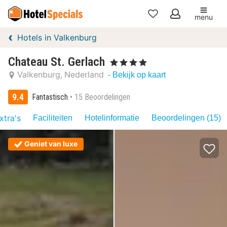
menu
Mijn
Hotels in Valkenburg
favorieten
Chateau St. Gerlach
, 4 Sterren
Valkenburg
Nederland
- Bekijk op kaart
9.4
Fantastisch
15 Beoordelingen
xtra's
Faciliteiten
Hotelinformatie
Beoordelingen (15)
Geniet van luxe