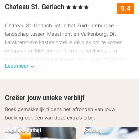
Chateau St. Gerlach
, 4 Sterren
9.4
Château St. Gerlach ligt in het Zuid-Limburgse
landschap tussen Maastricht en Valkenburg. Dit
karakterstieke kasteelhotel is dé plek om te komen
ontspannen. Met een schitterende wellness, een
romantische ambiance en een natuurrijke omgeving
Lees meer
kom je helemaal tot rust.
Faciliteiten van Château St. Gerlach
De comfortabele kamers van hotel Château St. Gerlach
Creëer jouw unieke verblijf
zijn voorzien van een televisie, kluis en gratis Wi-Fi. De
badkamers beschikken over een toilet, douche en/of
Boek gemakkelijk tijdens het afronden van jouw
bad en föhn. Geniet ’s ochtends van het ontbijt in het
boeking ook één van deze extra’s erbij.
tuinpaviljoen, vanwaar je uitzicht hebt over de
Dagelijks ontbijt
Parking
boerenkruidentuin en het Geuldal. Bistrot de Liège is