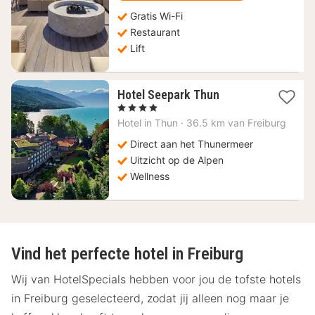
Gratis Wi-Fi
Restaurant
Lift
1
Hotel Seepark Thun
nacht
, 4 Sterren
vanaf
Hotel in
Thun
·
36.5 km van Freiburg
208,25
€
Direct aan het Thunermeer
Uitzicht op de Alpen
Wellness
Vind het perfecte hotel in Freiburg
Wij van HotelSpecials hebben voor jou de tofste hotels
in Freiburg geselecteerd, zodat jij alleen nog maar je