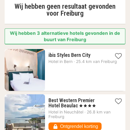
Wij hebben geen resultaat gevonden
voor
Freiburg
Wij hebben 3 alternatieve hotels gevonden in de
buurt van Freiburg
1
ibis Styles Bern City
nacht
Hotel in
Bern
·
25.4 km van Freiburg
vanaf
170,87
€
Best Western Premier
1
Hotel Beaulac
, 4 Sterren
nacht
Hotel in
Neuchâtel
·
26.8 km van
vanaf
Freiburg
199,49
€
Ontgrendel korting