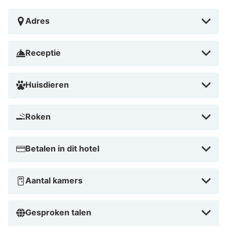
Vossemeren met elf gevarieerde restaurants op het
Adres
park. Begin je dag goed met een uitgebreid
ontbijtbuffet bij de Family Kitchen. ’s Avonds kun je
genieten van smaakvolle grillgerechten bij Fonkeling,
Receptie
kiezen uit een uitgebreid aanbod in Italiaanse stijl bij
Da Nonna, of een snelle hap halen bij de snackcorner.
Huisdieren
Dankzij de inrichting, verse producten en diverse
keuzemogelijkheden is er voor ieder wat wils.
Roken
Daarnaast vind je op het park The Food Market voor
dagelijkse benodigdheden.
Betalen in dit hotel
Aqua Mundo Center Parcs Hotel De
Vossemeren
Aantal kamers
De Aqua Mundo van Center Parcs Hotel De
Vossemeren is een zwemparadijs boordevol
Gesproken talen
waterplezier voor iedereen. Je vindt er spectaculaire