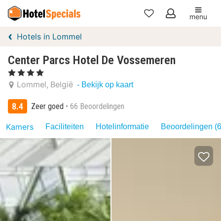
menu
Mijn
Hotels in Lommel
favorieten
Center Parcs Hotel De Vossemeren
, 4 Sterren
Lommel
België
- Bekijk op kaart
8.4
Zeer goed
66 Beoordelingen
Kamers
Faciliteiten
Hotelinformatie
Beoordelingen (6