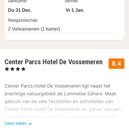
Aankomst
Vertrek
Do 31 Dec.
Vr 1 Jan.
Reisgezelschap
2 Volwassenen (1 kamer)
Center Parcs Hotel De Vossemeren
8.4
, 4 Sterren
Center Parcs Hotel De Vossemeren ligt naast het
prachtige natuurgebied de Lommelse Sahara. Maak
gebruik van de vele faciliteiten en activiteiten van
Center Parcs Hotel De Vossemeren en geniet van een
heerlijk weekendje weg! Onze gasten beoordelen dit
Lees meer
hotel gemiddeld met een 8.4.