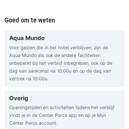
attracties zoals de 15 m hoge Monkey Splash-glijbaan,
een golfslagbad, wildwaterbaan, snorkelbad en diverse
glijbanen. Het zwemparadijs biedt spetterend plezier
Goed om te weten
voor jong en oud, zelfs vóór check-in en na check-out.
Waarom onze HotelSpecialist Center Parcs
Aqua Mundo
Hotel De Vossemeren aanbeveelt
Voor gasten die in het hotel verblijven, zijn de
Waarom kiezen voor een verblijf bij Center Parcs Hotel
Aqua Mundo als ook de andere faciliteiten
De Vossemeren? Dit zijn vijf redenen:
onbeperkt bij het verblijf inbegrepen, ook op de
dag van aankomst na 10:00u en op de dag van
Groot zwemparadijs waar je gratis toegang tot
vertrek na 10:00u.
hebt
Gelegen bij de Lommelse Sahara, ideaal voor
wandelingen
Overig
Fijne hotelkamers midden in de natuur
Veel activiteiten en entertainment op het park
Openingstijden en activiteiten tijdens het verblijf
Twee grote meren en bossen met water- en
vindt je in de Center Parcs app en op je Mijn
buitenactiviteiten
Center Parcs account.
Tips van HotelSpecials