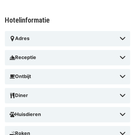
Castel de Pont-à-Lesse is de ideale bestemming voor
een romantisch uitje of een actieve vakantie in de
Hotelinformatie
natuur. Met zijn historische charme en moderne
voorzieningen biedt dit hotel een unieke ervaring. Boek
Adres
nu en ontdek waarom dit hotel geliefd is bij reizigers!
Receptie
Ontbijt
Diner
Huisdieren
Roken