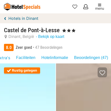
menu
Mijn
Hotels in Dinant
favorieten
Castel de Pont-à-Lesse
, 3 Sterren
Dinant
België
- Bekijk op kaart
8.0
Zeer goed
47 Beoordelingen
xtra's
Faciliteiten
Hotelinformatie
Beoordelingen (47)
Rustig gelegen