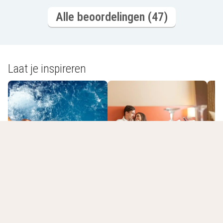
Alle beoordelingen (47)
Laat je inspireren
Romantisch
Wellnesshotels
overnachten
L
Jouw laatst bekeken hotels
Lijst leegmaken