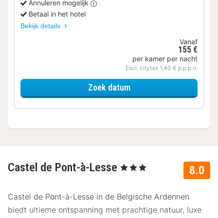
Annuleren mogelijk
Betaal in het hotel
Bekijk details
Vanaf
155 €
per kamer per nacht
Excl. citytax 1,40 € p.p.p.n.
voor Tweepersoonskame
Zoek datum
Castel de Pont-à-Lesse
, 3 Sterren
8.0
Castel de Pont-à-Lesse in de Belgische Ardennen
biedt ultieme ontspanning met prachtige natuur, luxe