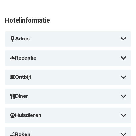
Castel de Pont-à-Lesse is de ideale bestemming voor
een romantisch uitje of een actieve vakantie in de
Hotelinformatie
natuur. Met zijn historische charme en moderne
voorzieningen biedt dit hotel een unieke ervaring. Boek
Adres
nu en ontdek waarom dit hotel geliefd is bij reizigers!
Receptie
Ontbijt
Diner
Huisdieren
Roken