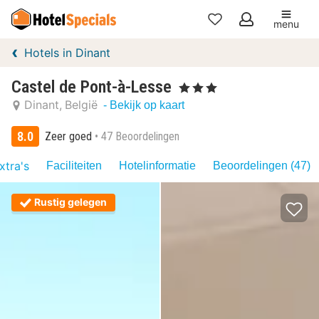
menu
Mijn
Hotels in Dinant
favorieten
Castel de Pont-à-Lesse
, 3 Sterren
Dinant
België
- Bekijk op kaart
8.0
Zeer goed
47 Beoordelingen
xtra's
Faciliteiten
Hotelinformatie
Beoordelingen (47)
Rustig gelegen