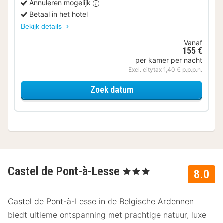
Annuleren mogelijk
Betaal in het hotel
Bekijk details
Vanaf
155 €
per kamer per nacht
Excl. citytax 1,40 € p.p.p.n.
voor Tweepersoonskame
Zoek datum
Castel de Pont-à-Lesse
, 3 Sterren
8.0
Castel de Pont-à-Lesse in de Belgische Ardennen
biedt ultieme ontspanning met prachtige natuur, luxe