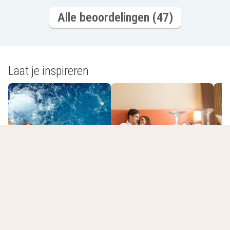
Alle beoordelingen (47)
Laat je inspireren
Romantisch
Wellnesshotels
overnachten
L
Jouw laatst bekeken hotels
Lijst leegmaken