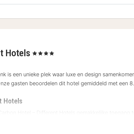
nt Hotels
, 4 Sterren
Genk is een unieke plek waar luxe en design samenkome
Onze gasten beoordelen dit hotel gemiddeld met een 8.
t Hotels
 Carbon Hotel – Different Hotels gemakkelijke toegang
tepunten: