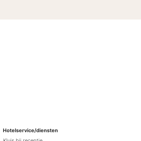
Sense City Spa. Als gast van Carbon
Hotelservice/diensten
en:
Kluis bij receptie