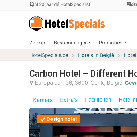
Al 20 jaar dé HotelSpecialist
Ga
Zoeken
Bestemmingen
Promoties
T
HotelSpecials.be
Hotels in België
Hotel
Carbon Hotel – Different H
Europalaan 36
3600
Genk
België
Gewe
Kamers
Extra's
Faciliteiten
Hotelin
Design hotel