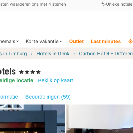
sten waarderen ons met 4 sterren
Unieke hotele
hema's
Korte vakantie
Outlet
Last minutes
☀️
s in Limburg
Hotels in Genk
Carbon Hotel – Differen
otels
, 4 Sterren
ldige locatie
- Bekijk op kaart
formatie
Beoordelingen (59)