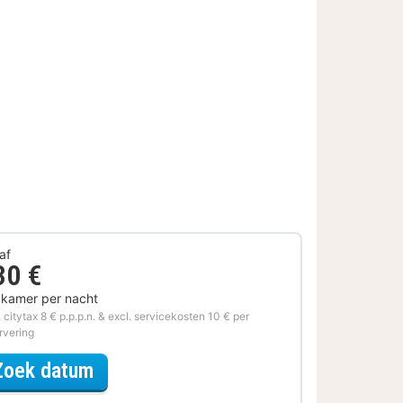
af
30 €
 kamer per nacht
. citytax 8 € p.p.p.n. & excl. servicekosten 10 € per
rvering
voor Samen op Pad
Zoek datum