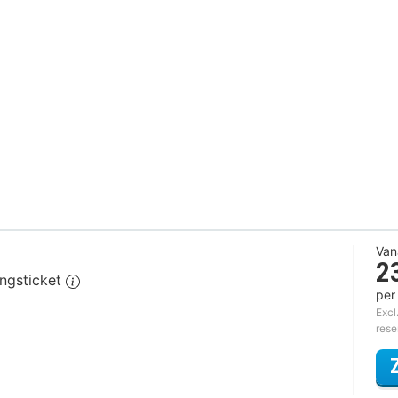
Van
2
angsticket
per
Excl
rese