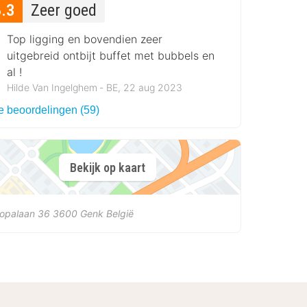
8.3
Zeer goed
Top ligging en bovendien zeer
uitgebreid ontbijt buffet met bubbels en
al !
Hilde Van Ingelghem ‐ BE, 22 aug 2023
le beoordelingen (59)
Bekijk op kaart
ropalaan 36
3600
Genk
België