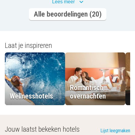
Lees meer
Alle beoordelingen (20)
Laat je inspireren
Romantisch
Wellnesshotels
overnachten
L
Jouw laatst bekeken hotels
Lijst leegmaken