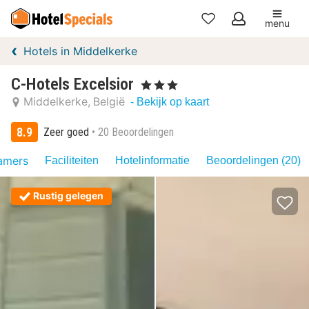
menu
Mijn
Hotels in Middelkerke
favorieten
C-Hotels Excelsior
, 3 Sterren
Middelkerke
België
- Bekijk op kaart
8.9
Zeer goed
20 Beoordelingen
amers
Faciliteiten
Hotelinformatie
Beoordelingen (20)
Rustig gelegen