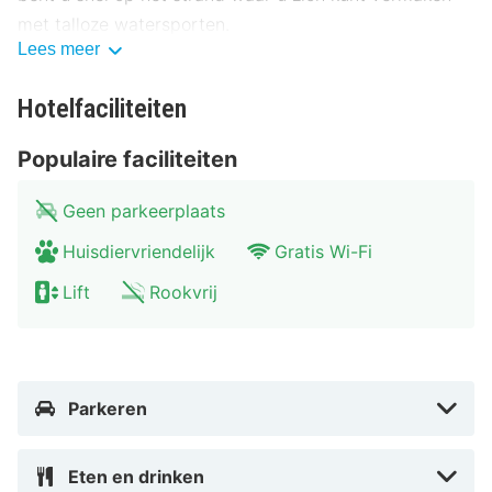
met talloze watersporten.
Lees meer
Hotelfaciliteiten
De kamers van Hotel Excelsior zijn voorzien van een
flatscreen televisie, telefoon, badkamer met douche of
Populaire faciliteiten
bad, föhn en een toilet. ’s Ochtends kunt u genieten
van een verzorgd ontbijt met een mooi uitzicht op de
Geen parkeerplaats
zeedijk. Bij mooi weer kunt u deze nuttigen op het
Huisdiervriendelijk
Gratis Wi-Fi
zonnige terras. Er is geen dinermogelijkheid, maar in
Lift
Rookvrij
de omgeving zijn er vele mogelijkheden om lekker te
eten.
Parkeren
Middelkerke is de ideale uitvalsbasis om een mooie
fiets- of wandelroute te maken. Ook zijn er talloze
Eten en drinken
watersportmogelijkheden. Ga bijvoorbeeld windsurfen