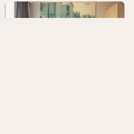
C-Hotels Excelsior
Middelkerke
,
België
8.9
/10
Ligging aan zee
Modern & comfortabel
Ruime kamers
Hotels in de buurt