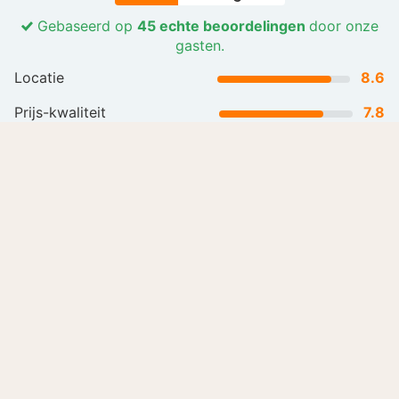
Gebaseerd op
45 echte beoordelingen
door onze
gasten.
Locatie
8.6
Prijs-kwaliteit
7.8
Gastvrijheid en service
9.0
Lees meer
Alle beoordelingen (45)
Laat je inspireren