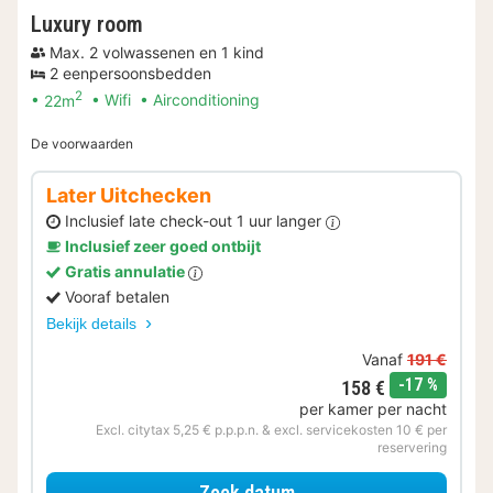
Luxury room
Max. 2 volwassenen en 1 kind
2 eenpersoonsbedden
2
22m
Wifi
Airconditioning
De voorwaarden
Later Uitchecken
Inclusief late check-out 1 uur langer
Inclusief zeer goed ontbijt
Gratis annulatie
Vooraf betalen
Bekijk details
Vanaf
191 €
korting
-17 %
158 €
per kamer per nacht
Excl. citytax 5,25 € p.p.p.n. & excl. servicekosten 10 € per
reservering
voor Later Uitchecken
Zoek datum