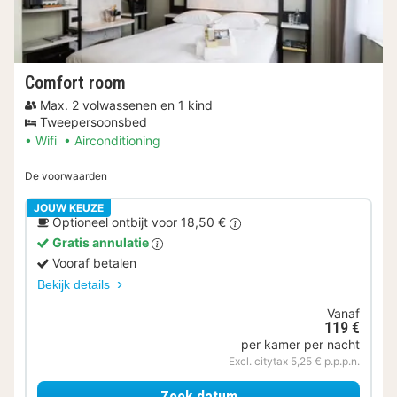
Comfort room
Max. 2 volwassenen en 1 kind
Tweepersoonsbed
Wifi
Airconditioning
De voorwaarden
JOUW KEUZE
Optioneel ontbijt voor 18,50 €
Gratis annulatie
Vooraf betalen
Bekijk details
Vanaf
119 €
per kamer per nacht
Excl. citytax 5,25 € p.p.p.n.
voor Comfort room
Zoek datum