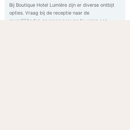
Bij Boutique Hotel Lumière zijn er diverse ontbijt
opties. Vraag bij de receptie naar de
mogelijkheden en reserveer van te voren een
heerlijk ontbijt. Ontbijt is dagelijks mogelijk vanaf
08.00 tot 10:30 uur. Als je eerder wilt ontbijten dan
is dat geen probleem.
Stijlvol design bij Boutique Hotel Lumière
Eindhoven