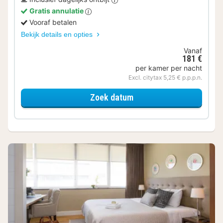
Gratis annulatie
Vooraf betalen
Bekijk details en opties
Vanaf
181 €
per kamer per nacht
Excl. citytax 5,25 € p.p.p.n.
voor Samen genieten
Zoek datum