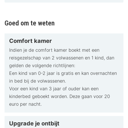
omgeving. Wandel door schilderachtige straatjes,
bezoek lokale boetieks, galerieën en cafés, of verken
culturele hotspots zoals musea en theaters. Voor wie
Goed om te weten
van natuur houdt, liggen parken en groene
stadspleinen op loopafstand. Ook diverse
Comfort kamer
eetgelegenheden zijn makkelijk bereikbaar.
Indien je de comfort kamer boekt met een
reisgezelschap van 2 volwassenen en 1 kind, dan
gelden de volgende richtlijnen:
Een kind van 0-2 jaar is gratis en kan overnachten
in bed bij de volwassenen.
Voor een kind van 3 jaar of ouder kan een
kinderbed geboekt worden. Deze gaan voor 20
euro per nacht.
Upgrade je ontbijt