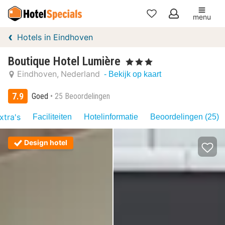
menu
Mijn
Hotels in Eindhoven
favorieten
Boutique Hotel Lumière
, 3 Sterren
Eindhoven
Nederland
- Bekijk op kaart
7.9
Goed
25 Beoordelingen
xtra's
Faciliteiten
Hotelinformatie
Beoordelingen (25)
Design hotel