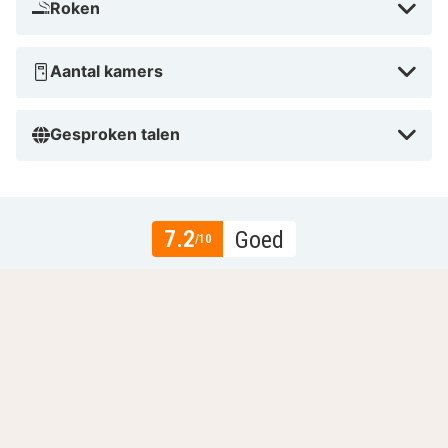
Roken
Aantal kamers
Gesproken talen
7.2
Goed
/10
Gebaseerd op
14 echte beoordelingen
door onze
gasten.
Locatie
7.4
Prijs-kwaliteit
6.1
Gastvrijheid en service
7.1