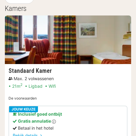
Kamers
Standaard Kamer
Max. 2 volwassenen
2
21m
Ligbad
Wifi
De voorwaarden
JOUW KEUZE
Inclusief goed ontbijt
Gratis annulatie
Betaal in het hotel
Bekijk details