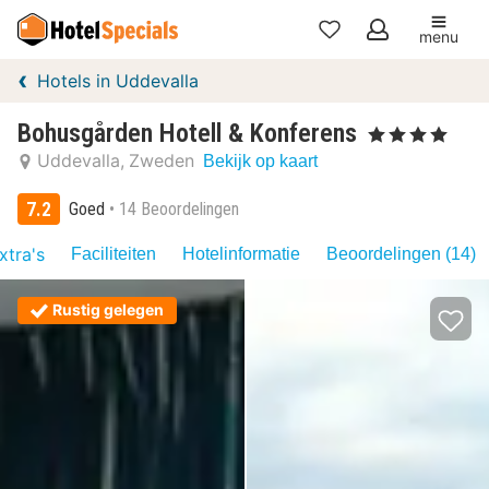
menu
Mijn
Hotels in Uddevalla
favorieten
Bohusgården Hotell & Konferens
, 4 Sterren
Uddevalla
Zweden
Bekijk op kaart
7.2
Goed
14 Beoordelingen
xtra's
Faciliteiten
Hotelinformatie
Beoordelingen (14)
Rustig gelegen