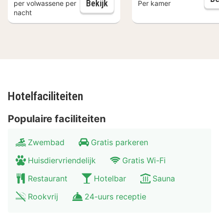
toegang tot de wellness
Bekijk
per volwassene per
Per kamer
Bridge. Daarnaast beschikt het hotel over 220 kamers
nacht
met modern design. De kamers zijn uitgerust met een
televisie, telefoon, Wi-Fi en een eigen badkamer met
een toilet, bad en/of douche. De meeste kamers
hebben een mooi uitzicht op de fjorden of de
haveningang en beschikken over een balkon.
Hotelfaciliteiten
Populaire faciliteiten
Zwembad
Gratis parkeren
Huisdiervriendelijk
Gratis Wi-Fi
Restaurant
Hotelbar
Sauna
Rookvrij
24-uurs receptie