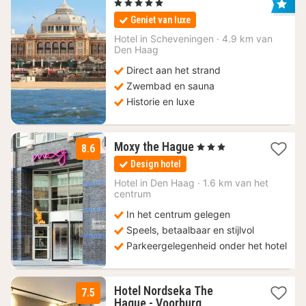
nacht
, 5 Sterren
vanaf
Geniet van luxe
130,92
€
Hotel in
Scheveningen
·
4.9 km van
Den Haag
Direct aan het strand
Zwembad en sauna
Historie en luxe
2
Moxy the Hague
, 3 Sterren
8.6
nachten
Design hotel
vanaf
119
Hotel in
Den Haag
·
1.6 km van het
centrum
€
In het centrum gelegen
Speels, betaalbaar en stijlvol
Parkeergelegenheid onder het hotel
Hotel Nordseka The
7.5
1
Hague - Voorburg