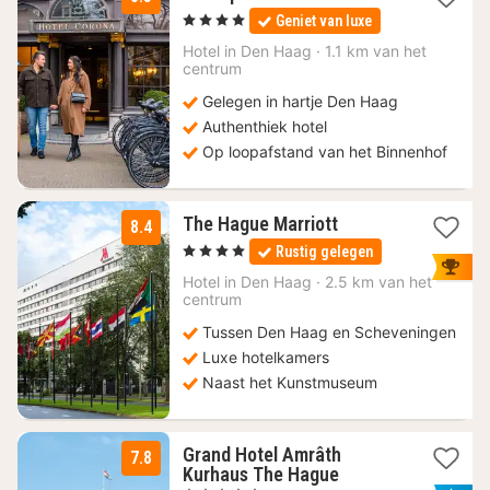
nacht
, 4 Sterren
Geniet van luxe
vanaf
108
Hotel in
Den Haag
·
1.1 km van het
centrum
€
Gelegen in hartje Den Haag
Authenthiek hotel
Op loopafstand van het Binnenhof
1
The Hague Marriott
8.4
nacht
, 4 Sterren
Rustig gelegen
vanaf
125
Hotel in
Den Haag
·
2.5 km van het
centrum
€
Tussen Den Haag en Scheveningen
Luxe hotelkamers
Naast het Kunstmuseum
Grand Hotel Amrâth
7.8
1
Kurhaus The Hague