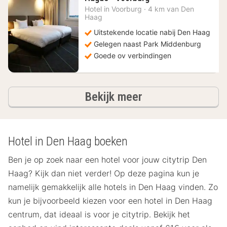
nacht
Hotel in
Voorburg
·
4 km van Den
vanaf
Haag
90
Uitstekende locatie nabij Den Haag
€
Gelegen naast Park Middenburg
Goede ov verbindingen
hotels
Bekijk meer
Hotel in Den Haag boeken
Ben je op zoek naar een hotel voor jouw citytrip Den
Haag? Kijk dan niet verder! Op deze pagina kun je
namelijk gemakkelijk alle hotels in Den Haag vinden. Zo
kun je bijvoorbeeld kiezen voor een hotel in Den Haag
centrum, dat ideaal is voor je citytrip. Bekijk het