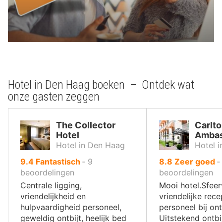
Hotel in Den Haag boeken – Ontdek wat
onze gasten zeggen
The Collector
Carlt
Hotel
Ambas
Hotel in Den Haag
Hotel 
uit
uit
9.4
Fantastisch
‐
9
8.8
Zeer goed
10
10
beoordelingen
beoordelingen
,
,
Centrale ligging,
Mooi hotel.Sfeer
vriendelijkheid en
vriendelijke rece
hulpvaardigheid personeel,
personeel bij ontb
geweldig ontbijt, heelijk bed
Uitstekend ontbi