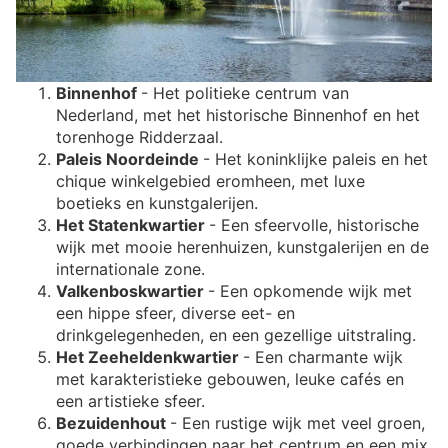
Binnenhof
- Het politieke centrum van
Nederland, met het historische Binnenhof en het
torenhoge Ridderzaal.
Paleis Noordeinde
- Het koninklijke paleis en het
chique winkelgebied eromheen, met luxe
boetieks en kunstgalerijen.
Het Statenkwartier
- Een sfeervolle, historische
wijk met mooie herenhuizen, kunstgalerijen en de
internationale zone.
Valkenboskwartier
- Een opkomende wijk met
een hippe sfeer, diverse eet- en
drinkgelegenheden, en een gezellige uitstraling.
Het Zeeheldenkwartier
- Een charmante wijk
met karakteristieke gebouwen, leuke cafés en
een artistieke sfeer.
Bezuidenhout
- Een rustige wijk met veel groen,
goede verbindingen naar het centrum en een mix