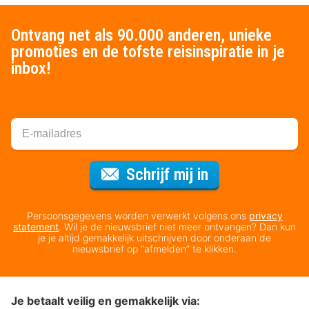
Ontvang net als 90.000 anderen, unieke
promoties en de tofste reisinspiratie in je
inbox!
Voor de nieuws
Schrijf mij in
Persoonsgegevens worden verwerkt volgens ons
privacy
statement
. Wil je de nieuwsbrief niet meer ontvangen? Dan kun
je je altijd gemakkelijk uitschrijven door onderaan de
nieuwsbrief op “afmelden” te klikken.
Je betaalt veilig en gemakkelijk via: