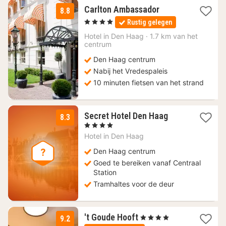
1
Carlton Ambassador
8.8
nacht
, 4 Sterren
Rustig gelegen
vanaf
125,10
Hotel in
Den Haag
·
1.7 km van het
centrum
€
Den Haag centrum
Nabij het Vredespaleis
10 minuten fietsen van het strand
2
Secret Hotel Den Haag
8.3
nachten
, 4 Sterren
vanaf
Hotel in
Den Haag
124
€
Den Haag centrum
Goed te bereiken vanaf Centraal
Station
Tramhaltes voor de deur
1
't Goude Hooft
, 4 Sterren
9.2
nacht