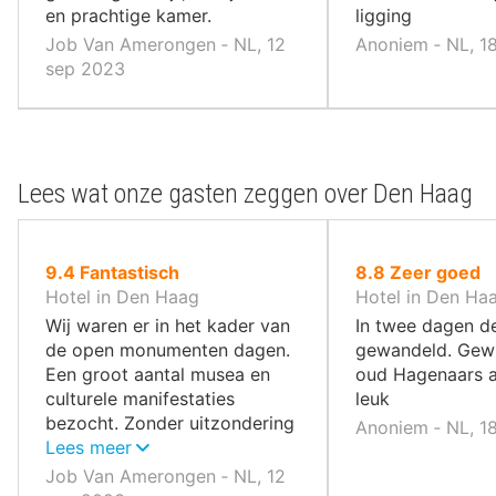
en prachtige kamer.
ligging
Job Van Amerongen ‐ NL, 12
Anoniem ‐ NL, 18
sep 2023
Lees wat onze gasten zeggen over Den Haag
uit
uit
9.4
Fantastisch
8.8
Zeer goed
10
10
Hotel in Den Haag
Hotel in Den Ha
,
,
Wij waren er in het kader van
In twee dagen d
de open monumenten dagen.
gewandeld. Gewi
Een groot aantal musea en
oud Hagenaars a
culturele manifestaties
leuk
bezocht. Zonder uitzondering
Anoniem ‐ NL, 18
heel plezierig.
Lees meer
Job Van Amerongen ‐ NL, 12