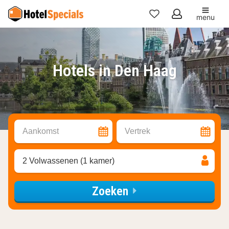
menu
Mijn
favorieten
Hotels in Den Haag
Aankomst
Vertrek
2 Volwassenen (1 kamer)
Zoeken