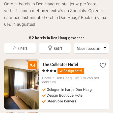
Ontdek hotels in Den Haag en stel jouw perfecte
verblijf samen met onze extra's en Specials. Op zoek
naar een last minute hotel in Den Haag? Boek nu vanaf
61€ in augustus!
82
hotels in Den Haag gevonden
Filters
Kaart
1
The Collector Hotel
9.4
nacht
, 4 Sterren
Design hotel
vanaf
110
Hotel in
Den Haag
·
950 m van het
centrum
€
Gelegen in hartje Den Haag
Design Boutique Hotel
Sfeervolle kamers