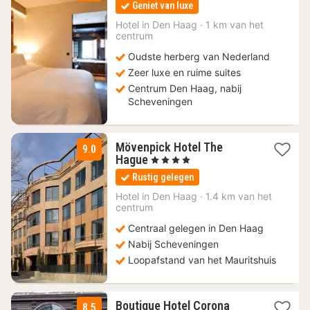
Geniet van luxe
vanaf
179
Hotel in
Den Haag
·
1 km van het
centrum
€
Oudste herberg van Nederland
Zeer luxe en ruime suites
Centrum Den Haag, nabij
Scheveningen
Mövenpick Hotel The
9.0
1
Hague
, 4 Sterren
nacht
Rustig gelegen
vanaf
119
Hotel in
Den Haag
·
1.4 km van het
centrum
€
Centraal gelegen in Den Haag
Nabij Scheveningen
Loopafstand van het Mauritshuis
1
Boutique Hotel Corona
8.5