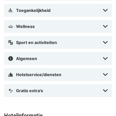
Aardhuis en winkel een middag in het chique centrum
van Apeldoorn. De kinderen neem je mee naar een
Toegankelijkheid
gezellige dag in de Apenheul.
Wellness
Sport en activiteiten
Algemeen
Hotelservice/diensten
Gratis extra's
Hotelinformatie