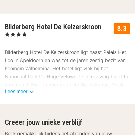
Bilderberg Hotel De Keizerskroon
8.3
, 4 Sterren
Bilderberg Hotel De Keizerskroon ligt naast Paleis Het
Loo in Apeldoorn en was tot de jaren zestig bezit van
Koningin Wilhelmina. Het hotel ligt vlak bij het
Nationaal Park De Hoge Veluwe. De omgeving biedt tal
van mogelijkheden voor een heerlijke vakantie. Maak
Lees meer
tijdens je verblijf een wandeling door de natuur en
verken het gezellige centrum van Apeldoorn.
Over Bilderberg Hotel De Keizerskroon
Creëer jouw unieke verblijf
De royale hotelkamers van Bilderberg Hotel De
Keizerskroon beschikken over een flatscreen televisie,
Boek gemakkelijk tijdens het afronden van jouw