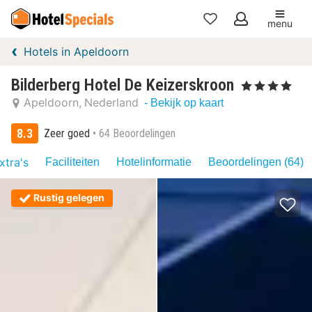
menu
Mijn
Hotels in Apeldoorn
favorieten
Bilderberg Hotel De Keizerskroon
, 4 Sterren
Apeldoorn
Nederland
- Bekijk op kaart
8.3
Zeer goed
64 Beoordelingen
xtra's
Faciliteiten
Hotelinformatie
Beoordelingen (64)
Rustig gelegen