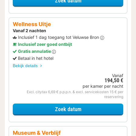
voor Deluxe kamer met 
Zoek datum
Wellness Uitje
Vanaf 2 nachten
Inclusief 1 dag toegang tot Veluwse Bron
Inclusief zeer goed ontbijt
Gratis annulatie
Betaal in het hotel
Bekijk details
Vanaf
194,50 €
per kamer per nacht
Excl. citytax 6,69 € p.p.p.n. & excl. servicekosten 15 € per
reservering
voor Wellness Uitje
Zoek datum
Museum & Verblijf