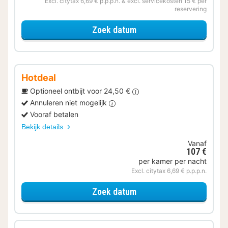
Excl. citytax 6,69 € p.p.p.n. & excl. servicekosten 15 € per
reservering
voor Ontdek de Veluwe
Zoek datum
Hotdeal
Optioneel ontbijt voor 24,50 €
Annuleren niet mogelijk
Vooraf betalen
Bekijk details
Vanaf
107 €
per kamer per nacht
Excl. citytax 6,69 € p.p.p.n.
voor Deluxe kamer
Zoek datum