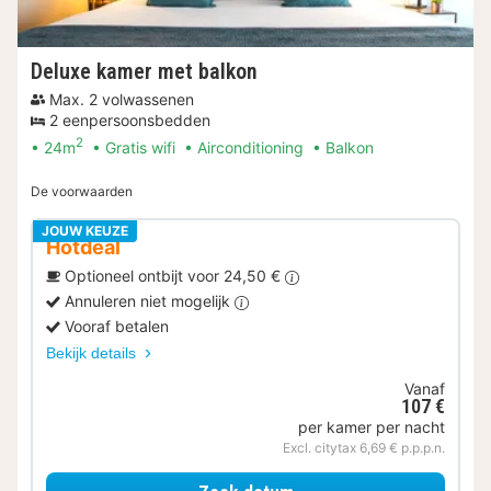
Deluxe kamer met balkon
Max. 2 volwassenen
2 eenpersoonsbedden
2
24m
Gratis wifi
Airconditioning
Balkon
De voorwaarden
JOUW KEUZE
Hotdeal
Optioneel ontbijt voor 24,50 €
Annuleren niet mogelijk
Vooraf betalen
Bekijk details
Vanaf
107 €
per kamer per nacht
Excl. citytax 6,69 € p.p.p.n.